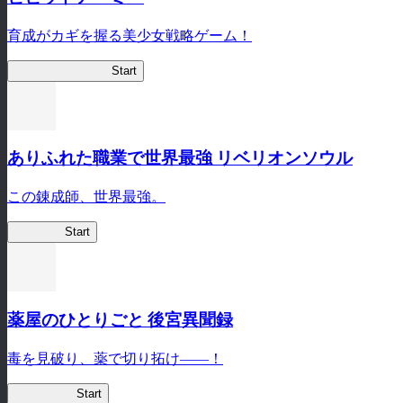
育成がカギを握る美少女戦略ゲーム！
ビビッドアーミー
Start
ありふれた職業で世界最強 リベリオンソウル
この錬成師、世界最強。
ありリベ
Start
薬屋のひとりごと 後宮異聞録
毒を見破り、薬で切り拓け――！
薬屋異聞録
Start