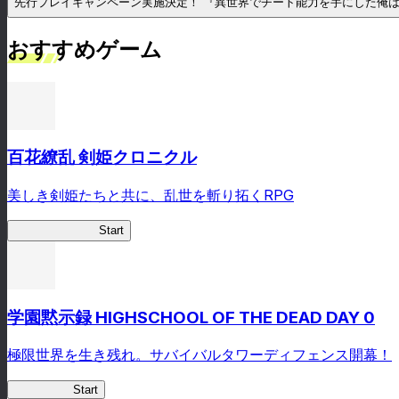
おすすめゲーム
百花繚乱 剣姫クロニクル
美しき剣姫たちと共に、乱世を斬り拓くRPG
剣姫クロニクル
Start
学園黙示録 HIGHSCHOOL OF THE DEAD DAY 0
極限世界を生き残れ。サバイバルタワーディフェンス開幕！
HOTDZero
Start