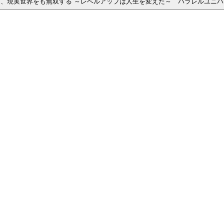
先行プレイキャンペーン実施決定！ 『異世界でチート能力を手にした俺は、現実世界をも無双する ～レベルアップは人生を変えた～ パ