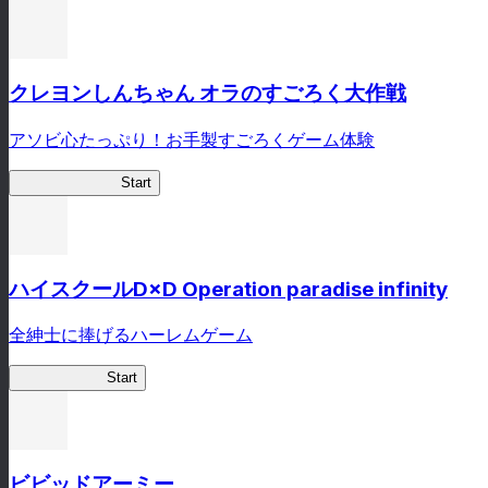
クレヨンしんちゃん オラのすごろく大作戦
アソビ心たっぷり！お手製すごろくゲーム体験
オラすご大作戦
Start
ハイスクールD×D Operation paradise infinity
全紳士に捧げるハーレムゲーム
ハイスクール
Start
ビビッドアーミー