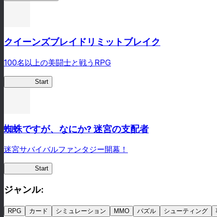
クイーンズブレイドリミットブレイク
100名以上の美闘士と戦うRPG
クイブレ
Start
蜘蛛ですが、なにか? 迷宮の支配者
迷宮サバイバルファンタジー開幕！
蜘蛛ラビ
Start
ジャンル
:
RPG
カード
シミュレーション
MMO
パズル
シューティング