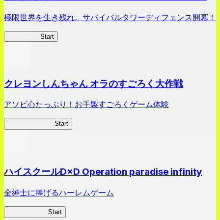
極限世界を生き残れ。サバイバルタワーディフェンス開幕！
HOTDZero
Start
クレヨンしんちゃん オラのすごろく大作戦
アソビ心たっぷり！お手製すごろくゲーム体験
オラすご大作戦
Start
ハイスクールD×D Operation paradise infinity
全紳士に捧げるハーレムゲーム
ハイスクール
Start