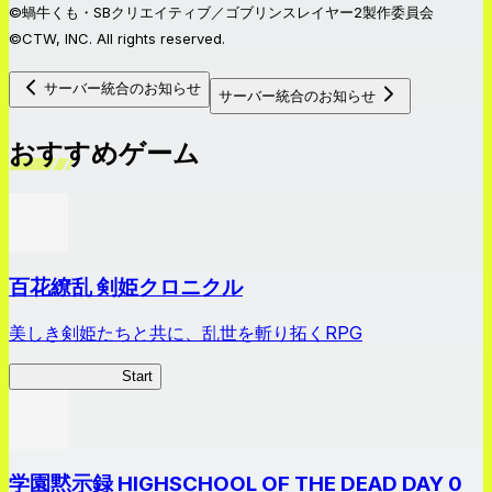
©蝸牛くも・SBクリエイティブ／ゴブリンスレイヤー2製作委員会
©CTW, INC. All rights reserved.
サーバー統合のお知らせ
サーバー統合のお知らせ
おすすめゲーム
百花繚乱 剣姫クロニクル
美しき剣姫たちと共に、乱世を斬り拓くRPG
剣姫クロニクル
Start
学園黙示録 HIGHSCHOOL OF THE DEAD DAY 0