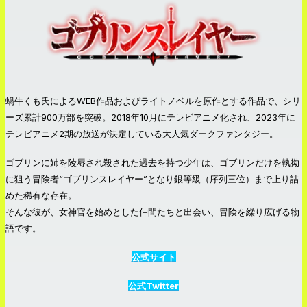
蝸牛くも氏によるWEB作品およびライトノベルを原作とする作品で、シリ
ーズ累計900万部を突破。2018年10月にテレビアニメ化され、2023年に
テレビアニメ2期の放送が決定している大人気ダークファンタジー。
ゴブリンに姉を陵辱され殺された過去を持つ少年は、ゴブリンだけを執拗
に狙う冒険者“ゴブリンスレイヤー”となり銀等級（序列三位）まで上り詰
めた稀有な存在。
そんな彼が、女神官を始めとした仲間たちと出会い、冒険を繰り広げる物
語です。
公式サイト
公式Twitter