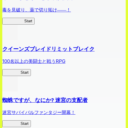
毒を見破り、薬で切り拓け――！
薬屋異聞録
Start
クイーンズブレイドリミットブレイク
100名以上の美闘士と戦うRPG
クイブレ
Start
蜘蛛ですが、なにか? 迷宮の支配者
迷宮サバイバルファンタジー開幕！
蜘蛛ラビ
Start