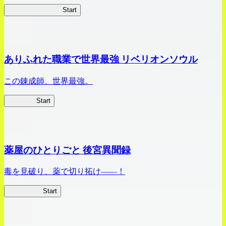
ビビッドアーミー
Start
ありふれた職業で世界最強 リベリオンソウル
この錬成師、世界最強。
ありリベ
Start
薬屋のひとりごと 後宮異聞録
毒を見破り、薬で切り拓け――！
薬屋異聞録
Start