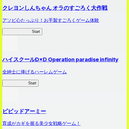
クレヨンしんちゃん オラのすごろく大作戦
アソビ心たっぷり！お手製すごろくゲーム体験
オラすご大作戦
Start
ハイスクールD×D Operation paradise infinity
全紳士に捧げるハーレムゲーム
ハイスクール
Start
ビビッドアーミー
育成がカギを握る美少女戦略ゲーム！