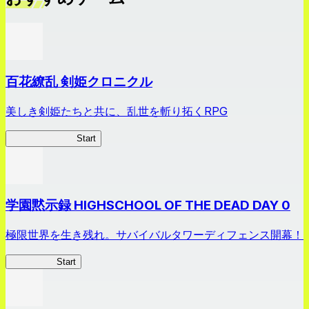
百花繚乱 剣姫クロニクル
美しき剣姫たちと共に、乱世を斬り拓くRPG
剣姫クロニクル
Start
学園黙示録 HIGHSCHOOL OF THE DEAD DAY 0
極限世界を生き残れ。サバイバルタワーディフェンス開幕！
HOTDZero
Start