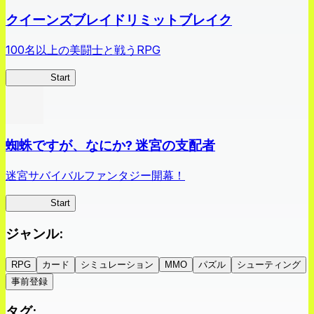
クイーンズブレイドリミットブレイク
100名以上の美闘士と戦うRPG
クイブレ
Start
蜘蛛ですが、なにか? 迷宮の支配者
迷宮サバイバルファンタジー開幕！
蜘蛛ラビ
Start
ジャンル
:
RPG
カード
シミュレーション
MMO
パズル
シューティング
事前登録
タグ
: