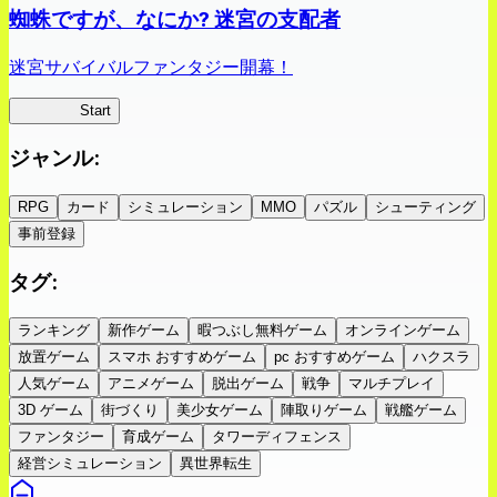
蜘蛛ですが、なにか? 迷宮の支配者
迷宮サバイバルファンタジー開幕！
蜘蛛ラビ
Start
ジャンル
:
RPG
カード
シミュレーション
MMO
パズル
シューティング
事前登録
タグ
:
ランキング
新作ゲーム
暇つぶし無料ゲーム
オンラインゲーム
放置ゲーム
スマホ おすすめゲーム
pc おすすめゲーム
ハクスラ
人気ゲーム
アニメゲーム
脱出ゲーム
戦争
マルチプレイ
3D ゲーム
街づくり
美少女ゲーム
陣取りゲーム
戦艦ゲーム
ファンタジー
育成ゲーム
タワーディフェンス
経営シミュレーション
異世界転生