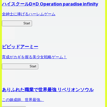
ハイスクールD×D Operation paradise infinity
全紳士に捧げるハーレムゲーム
ハイスクール
Start
ビビッドアーミー
育成がカギを握る美少女戦略ゲーム！
ビビッドアーミー
Start
ありふれた職業で世界最強 リベリオンソウル
この錬成師、世界最強。