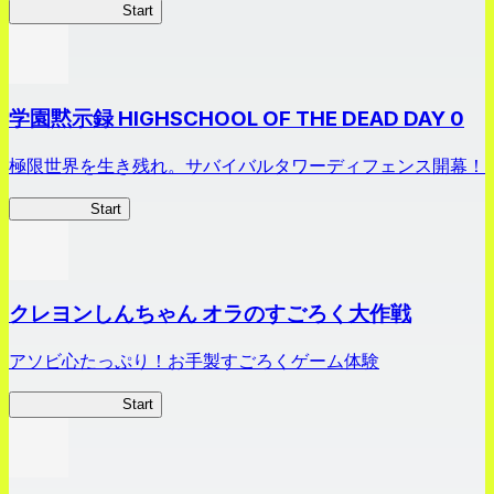
剣姫クロニクル
Start
学園黙示録 HIGHSCHOOL OF THE DEAD DAY 0
極限世界を生き残れ。サバイバルタワーディフェンス開幕！
HOTDZero
Start
クレヨンしんちゃん オラのすごろく大作戦
アソビ心たっぷり！お手製すごろくゲーム体験
オラすご大作戦
Start