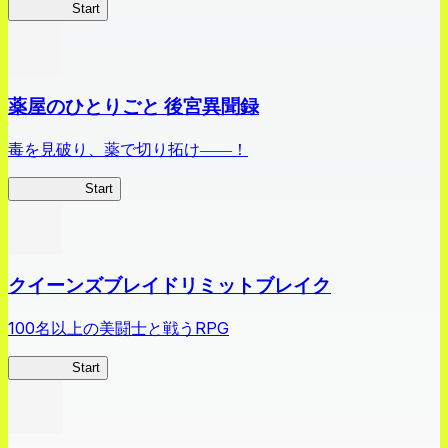
ありリベ
Start
薬屋のひとりごと 後宮異聞録
毒を見破り、薬で切り拓け――！
薬屋異聞録
Start
クイーンズブレイドリミットブレイク
100名以上の美闘士と戦うRPG
クイブレ
Start