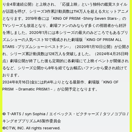
り全4章連続公開）と上映され、「応援上映」という独特の鑑賞スタイル
が話題を呼び、シリーズ3作累計動員数は114万人を超える大ヒットアニメ
となります。2019年春には「KING OF PRISM -Shiny Seven Stars-」の
TVシリーズも放送となり、劇場ファンのみならず多くの視聴者から好評
を博しました。2020年1月には本シリーズの最大のみどころでもあるプリ
ズムショーの人気ベスト10で構成された劇場版「KING OF PRISM ALL
STARS -プリズムショー☆ベストテン-」（2020年1月10日公開）が公開さ
れ、シリーズ累計動員数は128万人を突破しました。（2024年4月25日時
点）劇場公開が終了した後も定期的に各劇場にて上映イベントが開催され
るなど、シリーズ公開から8年を経てなお幅広いファンから愛され続けて
おります。
2024年8月16日(金)には約4年ぶりとなる最新作、劇場版「KING OF
PRISM －Dramatic PRISM.1－」が公開予定となります。
© T-ARTS / syn Sophia / エイベックス・ピクチャーズ / タツノコプロ /
キングオブプリズムAS製作委員会
©CTW, INC. All rights reserved.