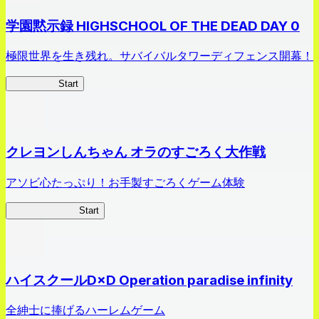
学園黙示録 HIGHSCHOOL OF THE DEAD DAY 0
極限世界を生き残れ。サバイバルタワーディフェンス開幕！
HOTDZero
Start
クレヨンしんちゃん オラのすごろく大作戦
アソビ心たっぷり！お手製すごろくゲーム体験
オラすご大作戦
Start
ハイスクールD×D Operation paradise infinity
全紳士に捧げるハーレムゲーム