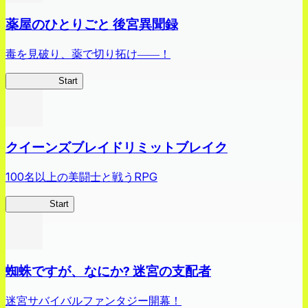
薬屋のひとりごと 後宮異聞録
毒を見破り、薬で切り拓け――！
薬屋異聞録
Start
クイーンズブレイドリミットブレイク
100名以上の美闘士と戦うRPG
クイブレ
Start
蜘蛛ですが、なにか? 迷宮の支配者
迷宮サバイバルファンタジー開幕！