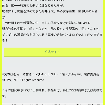
百喰一族――綺羅莉と夢子に連なる者たちが。
蛇喰夢子と友情を深めてきた鈴井涼太、早乙女芽亜里、皇 伊月の４名
は、
この仕組まれた総選挙の中、自らの信念をかけた闘いを迫られる。
弱肉強食の学園で「餌」となるか、他を喰らい生態系の「長」となるか。
ギリギリの選択が心を揺さぶる「究極の選挙バトルロイヤル」がいま始ま
る！
公式サイト
©河本ほむら・尚村透／SQUARE ENIX・「賭ケグルイ××」製作委員会
©CTW, INC. All rights reserved.
※その他記載されている会社名、製品名は、各社の登録商標または商標で
す。