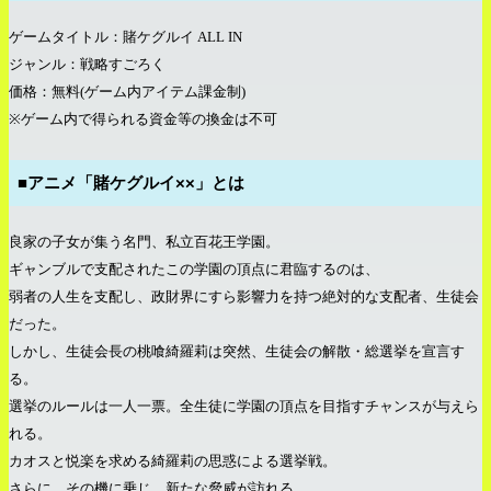
ゲームタイトル：賭ケグルイ
ALL IN
ジャンル：戦略すごろく
価格：無料
(
ゲーム内アイテム課金制
)
※
ゲーム内で得られる資金等の換金は不可
■アニメ「賭ケグルイ××」とは
良家の子女が集う名門、私立百花王学園。
ギャンブルで支配されたこの学園の頂点に君臨するのは、
弱者の人生を支配し、政財界にすら影響力を持つ絶対的な支配者、生徒会
だった。
しかし、生徒会長の桃喰綺羅莉は突然、生徒会の解散・総選挙を宣言す
る。
選挙のルールは一人一票。全生徒に学園の頂点を目指すチャンスが与えら
れる。
カオスと悦楽を求める綺羅莉の思惑による選挙戦。
さらに、その機に乗じ、新たな脅威が訪れる。