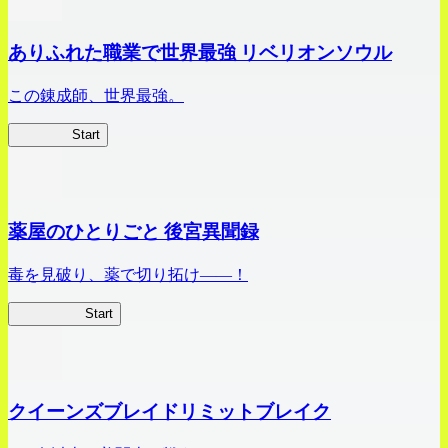
ありふれた職業で世界最強 リベリオンソウル
この錬成師、世界最強。
ありリベ
Start
薬屋のひとりごと 後宮異聞録
毒を見破り、薬で切り拓け――！
薬屋異聞録
Start
クイーンズブレイドリミットブレイク