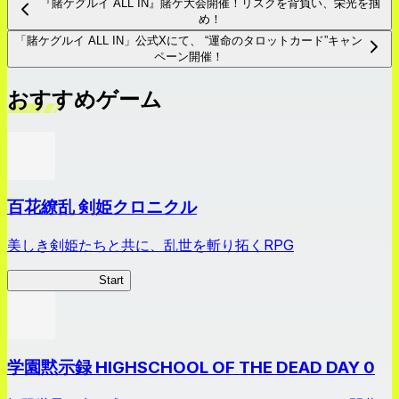
『賭ケグルイ ALL IN』賭ケ大会開催！リスクを背負い、栄光を掴
め！
「賭ケグルイ ALL IN」公式Xにて、 “運命のタロットカード”キャン
ペーン開催！
おすすめゲーム
百花繚乱 剣姫クロニクル
美しき剣姫たちと共に、乱世を斬り拓くRPG
剣姫クロニクル
Start
学園黙示録 HIGHSCHOOL OF THE DEAD DAY 0