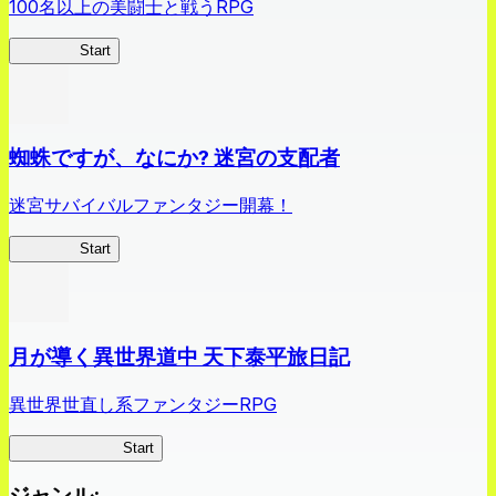
100名以上の美闘士と戦うRPG
クイブレ
Start
蜘蛛ですが、なにか? 迷宮の支配者
迷宮サバイバルファンタジー開幕！
蜘蛛ラビ
Start
月が導く異世界道中 天下泰平旅日記
異世界世直し系ファンタジーRPG
ツキミチ旅日記
Start
ジャンル
: