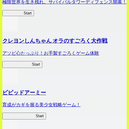
極限世界を生き残れ。サバイバルタワーディフェンス開幕！
HOTDZero
Start
クレヨンしんちゃん オラのすごろく大作戦
アソビ心たっぷり！お手製すごろくゲーム体験
オラすご大作戦
Start
ビビッドアーミー
育成がカギを握る美少女戦略ゲーム！
ビビッドアーミー
Start