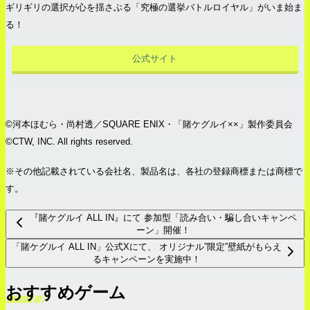
ギリギリの選択が心を揺さぶる「究極の選挙バトルロイヤル」がいま始ま
る！
公式サイト
©河本ほむら・尚村透／SQUARE ENIX・「賭ケグルイ××」製作委員会
©CTW, INC. All rights reserved.
※その他記載されている会社名、製品名は、各社の登録商標または商標で
す。
『賭ケグルイ ALL IN』にて 参加型「読み合い・騙し合いキャンペ
ーン」開催！
「賭ケグルイ ALL IN」公式Xにて、 オリジナル”限定”壁紙がもらえ
るキャンペーンを実施中！
おすすめゲーム