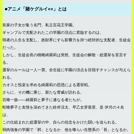
■アニメ「賭ケグルイ××」とは
良家の子女が集う名門、私立百花王学園。
ギャンブルで支配されたこの学園の頂点に君臨するのは、
弱者の人生を支配し、政財界にすら影響力を持つ絶対的な支配者、生徒会
だった。
しかし、生徒会長の桃喰綺羅莉は突然、生徒会の解散・総選挙を宣言す
る。
選挙のルールは一人一票。全生徒に学園の頂点を目指すチャンスが与えら
れる。
カオスと悦楽を求める綺羅莉の思惑による選挙戦。
さらに、その機に乗じ、新たな脅威が訪れる。
百喰一族――綺羅莉と夢子に連なる者たちが。
蛇喰夢子と友情を深めてきた鈴井涼太、早乙女芽亜里、皇 伊月の４名
は、
この仕組まれた総選挙の中、自らの信念をかけた闘いを迫られる。
弱肉強食の学園で「餌」となるか、他を喰らい生態系の「長」となるか。