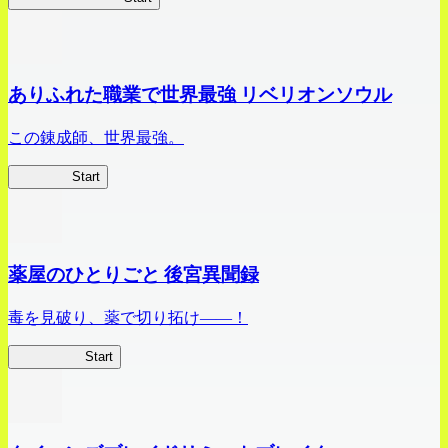
ありふれた職業で世界最強 リベリオンソウル
この錬成師、世界最強。
ありリベ
Start
薬屋のひとりごと 後宮異聞録
毒を見破り、薬で切り拓け――！
薬屋異聞録
Start