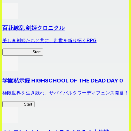
百花繚乱 剣姫クロニクル
美しき剣姫たちと共に、乱世を斬り拓くRPG
剣姫クロニクル
Start
学園黙示録 HIGHSCHOOL OF THE DEAD DAY 0
極限世界を生き残れ。サバイバルタワーディフェンス開幕！
HOTDZero
Start