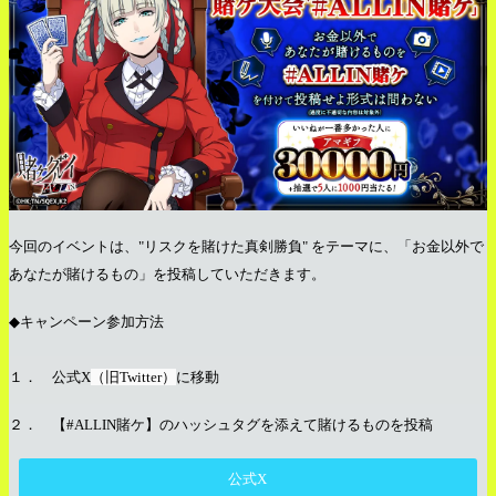
今回のイベントは、
"
リスクを賭けた真剣勝負
"
をテーマに、「お金以外で
あなたが賭けるもの」を投稿していただきます。
◆
キャンペーン参加方法
１． 公式
X
（旧
Twitter
）
に移動
２． 【
#ALLIN
賭ケ】のハッシュタグを添えて賭けるものを投稿
公式X