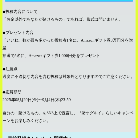
◆
投稿内容について
「お金以外であなたが賭けるもの」であれば、形式は問いません。
◆
プレゼント内容
「いいね」数が最も多かった投稿者
1
名に、
Amazon
ギフト券
3
万円分を贈
呈
抽選で
5
名に、
Amazon
ギフト券
1,000
円分をプレゼント
◆
注意点
過度に不適切な内容を含む投稿は対象外となりますのでご注意ください。
◆
応募期間
2025
年08
月29
日
(金)
～9
月4
日
(木)23:59
自分の「賭けるもの」を
SNS
上で宣言し、『賭ケグルイ』らしいキャンペ
ーンをお楽しみください。