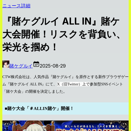
ニュース詳細
『賭ケグルイ ALL IN』賭ケ
大会開催！リスクを背負い、
栄光を掴め！
賭ケグルイ
2025-08-29
CTW
株式会社は、人気作品『賭ケグルイ』を原作とする新作ブラウザゲー
ム『賭ケグルイ
ALL IN
』にて、
X
（旧
Twitter
）上で
参加型
SNS
イベント
「賭ケ大会」の開催を決定しました。
■
賭ケ大会「＃
ALLIN
賭ケ」開催！