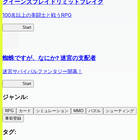
クイーンズブレイドリミットブレイク
100名以上の美闘士と戦うRPG
クイブレ
Start
蜘蛛ですが、なにか? 迷宮の支配者
迷宮サバイバルファンタジー開幕！
蜘蛛ラビ
Start
ジャンル
:
RPG
カード
シミュレーション
MMO
パズル
シューティング
事前登録
タグ
: