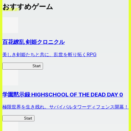
おすすめゲーム
百花繚乱 剣姫クロニクル
美しき剣姫たちと共に、乱世を斬り拓くRPG
剣姫クロニクル
Start
学園黙示録 HIGHSCHOOL OF THE DEAD DAY 0
極限世界を生き残れ。サバイバルタワーディフェンス開幕！
HOTDZero
Start