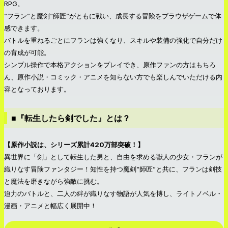
RPG。
”フラン”と魔剣“師匠”がともに戦い、成長する冒険をブラウザゲームで体
感できます。
バトルを重ねるごとにフランは強くなり、スキルや装備の強化で自分だけ
の育成が可能。
シンプル操作で本格アクションをプレイでき、原作ファンの方はもちろ
ん、原作小説・コミック・アニメを知らない方でも楽しんでいただける内
容となっております。
■『転生したら剣でした』とは？
【原作小説は、シリーズ累計420万部突破！】
異世界に「剣」として転生した男と、自由を求める獣人の少女・フランが
織りなす冒険ファンタジー！知性を持つ魔剣“師匠”と共に、フランは剣技
と魔法を磨きながら強敵に挑む。
迫力のバトルと、二人の絆が織りなす物語が人気を博し、ライトノベル・
漫画・アニメと幅広く展開中！