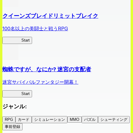
クイーンズブレイドリミットブレイク
100名以上の美闘士と戦うRPG
クイブレ
Start
蜘蛛ですが、なにか? 迷宮の支配者
迷宮サバイバルファンタジー開幕！
蜘蛛ラビ
Start
ジャンル
:
RPG
カード
シミュレーション
MMO
パズル
シューティング
事前登録