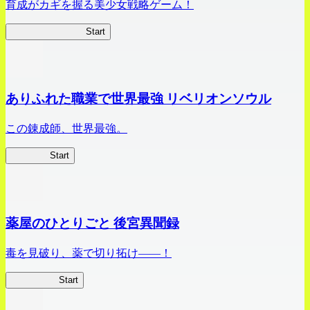
育成がカギを握る美少女戦略ゲーム！
ビビッドアーミー
Start
ありふれた職業で世界最強 リベリオンソウル
この錬成師、世界最強。
ありリベ
Start
薬屋のひとりごと 後宮異聞録
毒を見破り、薬で切り拓け――！
薬屋異聞録
Start