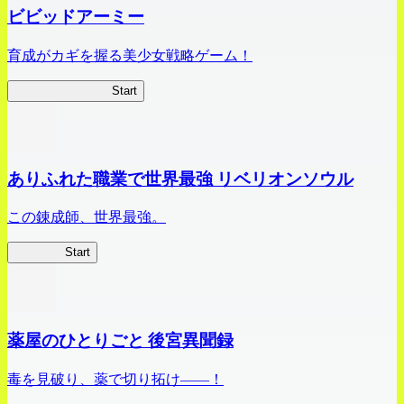
ビビッドアーミー
育成がカギを握る美少女戦略ゲーム！
ビビッドアーミー
Start
ありふれた職業で世界最強 リベリオンソウル
この錬成師、世界最強。
ありリベ
Start
薬屋のひとりごと 後宮異聞録
毒を見破り、薬で切り拓け――！