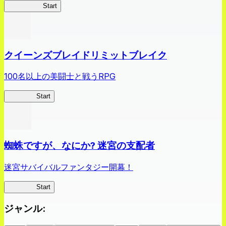
薬屋異聞録
Start
クイーンズブレイドリミットブレイク
100名以上の美闘士と戦うRPG
クイブレ
Start
蜘蛛ですが、なにか? 迷宮の支配者
迷宮サバイバルファンタジー開幕！
蜘蛛ラビ
Start
ジャンル
: