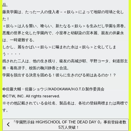
品。
藤美学園は、たった一人の侵入者－＜奴ら＞によって地獄の坩堝と化し
た！
＜奴ら＞は人を襲い、喰らい、新たなる＜奴ら＞を生みだし学園を席巻。
悪魔の世界と化した学園内で、小室孝と幼馴染の宮本麗、親友の井豪永
は、一時避難する。
しかし、麗をかばい＜奴ら＞に噛まれた永は＜奴ら＞と化してしま
う・・・・
残された二人は、他の生き残り、級友の高城沙耶、平野コータ、剣道部主
将・毒島冴子、校医の鞠川静香と合流。
学園を脱出する決意を固める！彼らに生きのびる術はあるのか！？
©佐藤大輔・佐藤ショウジ/KADOKAWA/H.O.T.D.製作委員会
©CTW, INC. All rights reserved.
※その他記載されている会社名、製品名は、各社の登録商標または商標で
す。
『学園黙示録 HIGHSCHOOL OF THE DEAD DAY 0』事前登録者数
5万人突破！