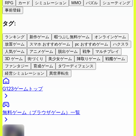
RPG
カード
シミュレーション
MMO
パズル
シューティング
事前登録
タグ
:
ランキング
新作ゲーム
暇つぶし無料ゲーム
オンラインゲーム
放置ゲーム
スマホ おすすめゲーム
pc おすすめゲーム
ハクスラ
人気ゲーム
アニメゲーム
脱出ゲーム
戦争
マルチプレイ
3D ゲーム
街づくり
美少女ゲーム
陣取りゲーム
戦艦ゲーム
ファンタジー
育成ゲーム
タワーディフェンス
経営シミュレーション
異世界転生
G123ゲームトップ
無料ゲーム（ブラウザゲーム）一覧