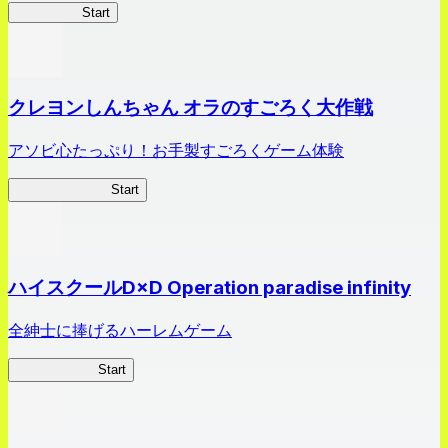
HOTDZero
Start
クレヨンしんちゃん オラのすごろく大作戦
アソビ心たっぷり！お手製すごろくゲーム体験
オラすご大作戦
Start
ハイスクールD×D Operation paradise infinity
全紳士に捧げるハーレムゲーム
ハイスクール
Start