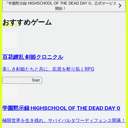
『学園黙示録 HIGHSCHOOL OF THE DEAD DAY 0』正式サービス
開始！
おすすめゲーム
百花繚乱 剣姫クロニクル
美しき剣姫たちと共に、乱世を斬り拓くRPG
剣姫クロニクル
Start
学園黙示録 HIGHSCHOOL OF THE DEAD DAY 0
極限世界を生き残れ。サバイバルタワーディフェンス開幕！