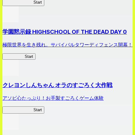
剣姫クロニクル
Start
学園黙示録 HIGHSCHOOL OF THE DEAD DAY 0
極限世界を生き残れ。サバイバルタワーディフェンス開幕！
HOTDZero
Start
クレヨンしんちゃん オラのすごろく大作戦
アソビ心たっぷり！お手製すごろくゲーム体験
オラすご大作戦
Start