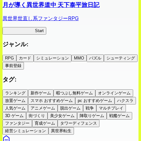
月が導く異世界道中 天下泰平旅日記
異世界世直し系ファンタジーRPG
ツキミチ旅日記
Start
ジャンル
:
RPG
カード
シミュレーション
MMO
パズル
シューティング
事前登録
タグ
:
ランキング
新作ゲーム
暇つぶし無料ゲーム
オンラインゲーム
放置ゲーム
スマホ おすすめゲーム
pc おすすめゲーム
ハクスラ
人気ゲーム
アニメゲーム
脱出ゲーム
戦争
マルチプレイ
3D ゲーム
街づくり
美少女ゲーム
陣取りゲーム
戦艦ゲーム
ファンタジー
育成ゲーム
タワーディフェンス
経営シミュレーション
異世界転生