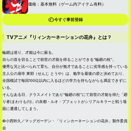
価格：基本無料（ゲーム内アイテム有料）
今すぐ事前登録
TVアニメ『リィンカーネーションの花弁』とは？
輪廻は巡り、才能は今に蘇る。
自らの首を切ることで前世の才能を得ることができる“輪廻の枝”。
優秀な兄と比べられて育ち、自分が無才であることに劣等感を持っている
主人公の扇寺 東耶（せんじ とうや）は、勉学を最後の砦と決めており、
全国模試で毎回100位以内に入るほどの学力を持ちながらも満足できずに
いる。
そんなある日、クラスメイトであり“輪廻の枝”にて前世の才能を得た「廻
り者(まわりもの)」の灰都・ルオ・ブフェットがシリアルキラーと戦う場
面に遭遇してしまう。
©小西幹久／マッグガーデン・「リィンカーネーションの花弁」製作委員
会