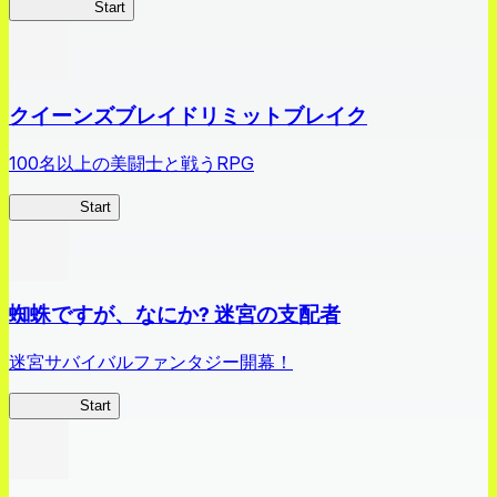
薬屋異聞録
Start
クイーンズブレイドリミットブレイク
100名以上の美闘士と戦うRPG
クイブレ
Start
蜘蛛ですが、なにか? 迷宮の支配者
迷宮サバイバルファンタジー開幕！
蜘蛛ラビ
Start