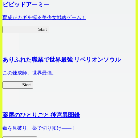
ビビッドアーミー
育成がカギを握る美少女戦略ゲーム！
ビビッドアーミー
Start
ありふれた職業で世界最強 リベリオンソウル
この錬成師、世界最強。
ありリベ
Start
薬屋のひとりごと 後宮異聞録
毒を見破り、薬で切り拓け――！