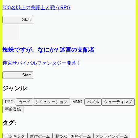
100名以上の美闘士と戦うRPG
クイブレ
Start
蜘蛛ですが、なにか? 迷宮の支配者
迷宮サバイバルファンタジー開幕！
蜘蛛ラビ
Start
ジャンル
:
RPG
カード
シミュレーション
MMO
パズル
シューティング
事前登録
タグ
:
ランキング
新作ゲーム
暇つぶし無料ゲーム
オンラインゲーム