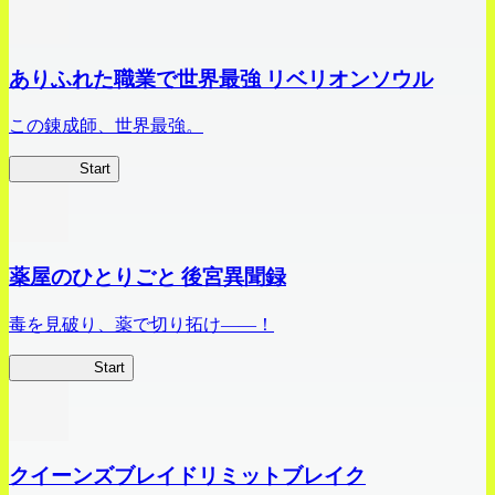
ありふれた職業で世界最強 リベリオンソウル
この錬成師、世界最強。
ありリベ
Start
薬屋のひとりごと 後宮異聞録
毒を見破り、薬で切り拓け――！
薬屋異聞録
Start
クイーンズブレイドリミットブレイク