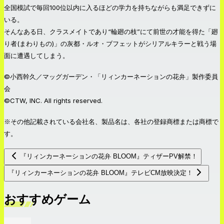
全国模試で毎回100位以内に入るほどの学力を持ちながらも満足できずに
いる。
そんなある日、クラスメイトであり“輪廻の枝”にて前世の才能を得た「廻
り者(まわりもの)」の灰都・ルオ・ブフェットがシリアルキラーと戦う場
面に遭遇してしまう。
©小西幹久／マッグガーデン・「リィンカーネーションの花弁」製作委員
会
©CTW, INC. All rights reserved.
※その他記載されている会社名、製品名は、各社の登録商標または商標で
す。
『リィンカーネーションの花弁 BLOOM』ティザーPV解禁！
『リィンカーネーションの花弁 BLOOM』テレビCM放映決定！
おすすめゲーム