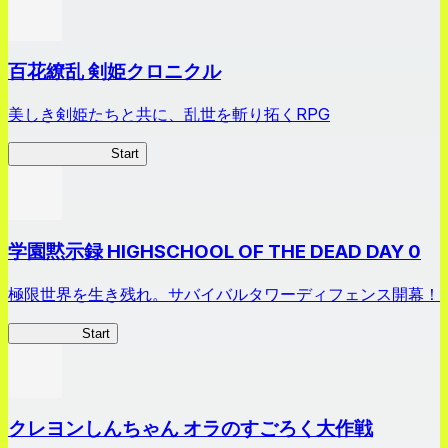
百花繚乱 剣姫クロニクル
美しき剣姫たちと共に、乱世を斬り拓くRPG
剣姫クロニクル
Start
学園黙示録 HIGHSCHOOL OF THE DEAD DAY 0
極限世界を生き残れ。サバイバルタワーディフェンス開幕！
HOTDZero
Start
クレヨンしんちゃん オラのすごろく大作戦