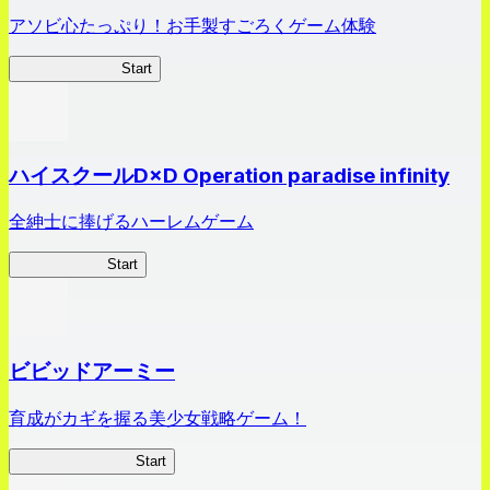
アソビ心たっぷり！お手製すごろくゲーム体験
オラすご大作戦
Start
ハイスクールD×D Operation paradise infinity
全紳士に捧げるハーレムゲーム
ハイスクール
Start
ビビッドアーミー
育成がカギを握る美少女戦略ゲーム！
ビビッドアーミー
Start