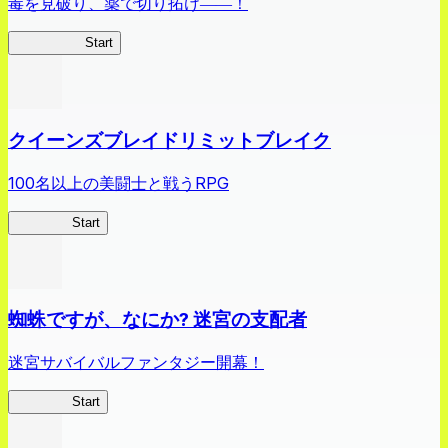
毒を見破り、薬で切り拓け――！
薬屋異聞録
Start
クイーンズブレイドリミットブレイク
100名以上の美闘士と戦うRPG
クイブレ
Start
蜘蛛ですが、なにか? 迷宮の支配者
迷宮サバイバルファンタジー開幕！
蜘蛛ラビ
Start