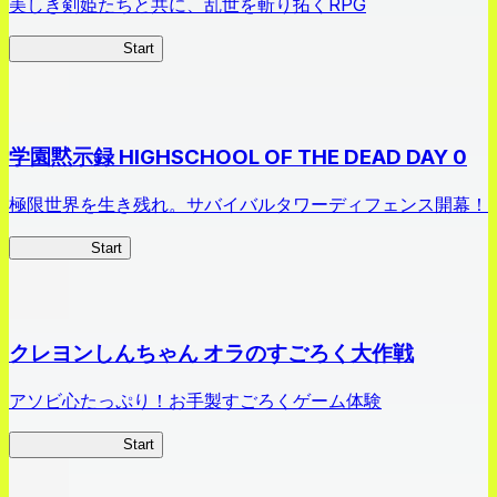
美しき剣姫たちと共に、乱世を斬り拓くRPG
剣姫クロニクル
Start
学園黙示録 HIGHSCHOOL OF THE DEAD DAY 0
極限世界を生き残れ。サバイバルタワーディフェンス開幕！
HOTDZero
Start
クレヨンしんちゃん オラのすごろく大作戦
アソビ心たっぷり！お手製すごろくゲーム体験
オラすご大作戦
Start