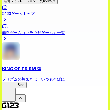
経営シミュレーション
異世界転生
G123ゲームトップ
無料ゲーム（ブラウザゲーム）一覧
KING OF PRISM 煌
プリズムの煌めきは、いつもそばに！
キンキラ
Start