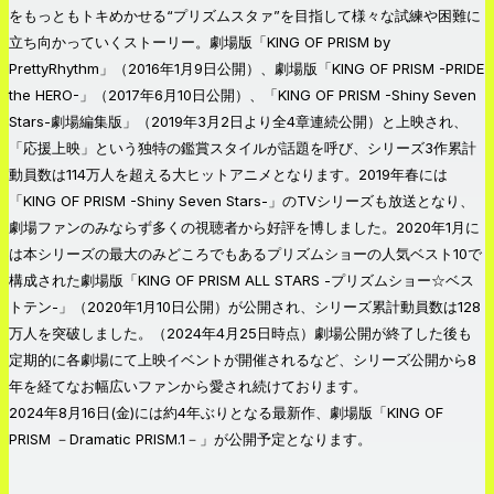
をもっともトキめかせる“プリズムスタァ”を目指して様々な試練や困難に
立ち向かっていくストーリー。劇場版「KING OF PRISM by
PrettyRhythm」（2016年1月9日公開）、劇場版「KING OF PRISM -PRIDE
the HERO-」（2017年6月10日公開）、「KING OF PRISM -Shiny Seven
Stars-劇場編集版」（2019年3月2日より全4章連続公開）と上映され、
「応援上映」という独特の鑑賞スタイルが話題を呼び、シリーズ3作累計
動員数は114万人を超える大ヒットアニメとなります。2019年春には
「KING OF PRISM -Shiny Seven Stars-」のTVシリーズも放送となり、
劇場ファンのみならず多くの視聴者から好評を博しました。2020年1月に
は本シリーズの最大のみどころでもあるプリズムショーの人気ベスト10で
構成された劇場版「KING OF PRISM ALL STARS -プリズムショー☆ベス
トテン-」（2020年1月10日公開）が公開され、シリーズ累計動員数は128
万人を突破しました。（2024年4月25日時点）劇場公開が終了した後も
定期的に各劇場にて上映イベントが開催されるなど、シリーズ公開から8
年を経てなお幅広いファンから愛され続けております。
2024年8月16日(金)には約4年ぶりとなる最新作、劇場版「KING OF
PRISM －Dramatic PRISM.1－」が公開予定となります。