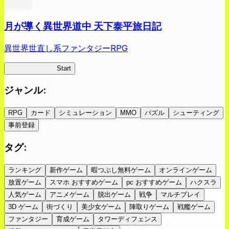
月が導く異世界道中 天下泰平旅日記
異世界世直し系ファンタジーRPG
ツキミチ旅日記
Start
ジャンル
:
RPG
カード
シミュレーション
MMO
パズル
シューティング
事前登録
タグ
:
ランキング
新作ゲーム
暇つぶし無料ゲーム
オンラインゲーム
放置ゲーム
スマホ おすすめゲーム
pc おすすめゲーム
ハクスラ
人気ゲーム
アニメゲーム
脱出ゲーム
戦争
マルチプレイ
3D ゲーム
街づくり
美少女ゲーム
陣取りゲーム
戦艦ゲーム
ファンタジー
育成ゲーム
タワーディフェンス