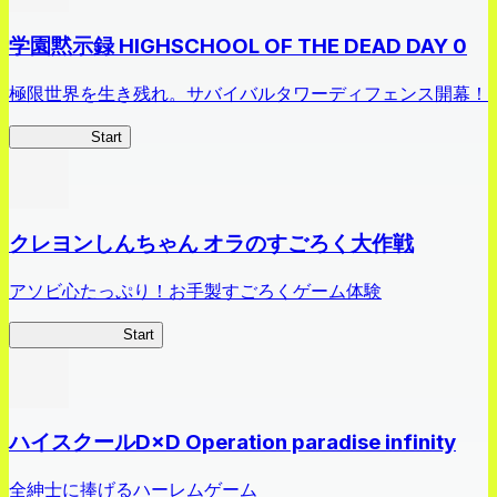
学園黙示録 HIGHSCHOOL OF THE DEAD DAY 0
極限世界を生き残れ。サバイバルタワーディフェンス開幕！
HOTDZero
Start
クレヨンしんちゃん オラのすごろく大作戦
アソビ心たっぷり！お手製すごろくゲーム体験
オラすご大作戦
Start
ハイスクールD×D Operation paradise infinity
全紳士に捧げるハーレムゲーム