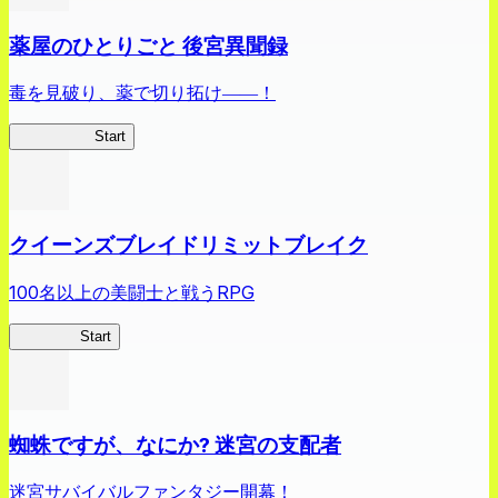
薬屋のひとりごと 後宮異聞録
毒を見破り、薬で切り拓け――！
薬屋異聞録
Start
クイーンズブレイドリミットブレイク
100名以上の美闘士と戦うRPG
クイブレ
Start
蜘蛛ですが、なにか? 迷宮の支配者
迷宮サバイバルファンタジー開幕！