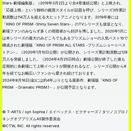
Stars-劇場編集版」（2019年3月2日より全4章連続公開）と上映され、
「応援上映」という独特の鑑賞スタイルが話題を呼び、シリーズ3作累計
動員数は114万人を超える大ヒットアニメとなります。2019年春には
「KING OF PRISM -Shiny Seven Stars-」のTVシリーズも放送となり、
劇場ファンのみならず多くの視聴者から好評を博しました。2020年1月に
は本シリーズの最大のみどころでもあるプリズムショーの人気ベスト10で
構成された劇場版「KING OF PRISM ALL STARS -プリズムショー☆ベス
トテン-」（2020年1月10日公開）が公開され、シリーズ累計動員数は128
万人を突破しました。（2024年4月25日時点）劇場公開が終了した後も
定期的に各劇場にて上映イベントが開催されるなど、シリーズ公開から8
年を経てなお幅広いファンから愛され続けております。
2024年8月16日(金)には約4年ぶりとなる最新作、劇場版「KING OF
PRISM －Dramatic PRISM.1－」が公開予定となります。
© T-ARTS / syn Sophia / エイベックス・ピクチャーズ / タツノコプロ /
キングオブプリズムAS製作委員会
©CTW, INC. All rights reserved.