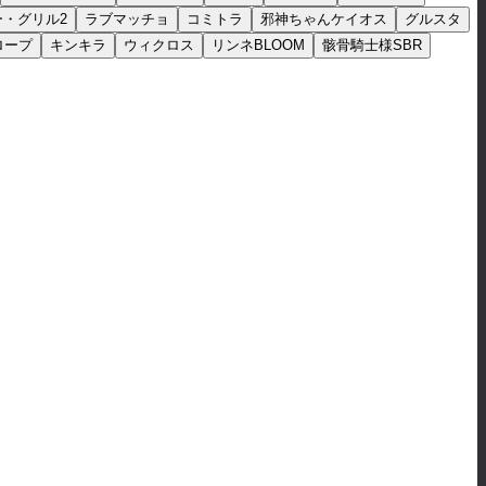
ー・グリル2
ラブマッチョ
コミトラ
邪神ちゃんケイオス
グルスタ
ロープ
キンキラ
ウィクロス
リンネBLOOM
骸骨騎士様SBR