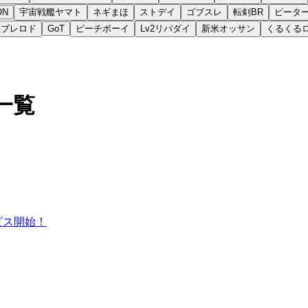
ON
宇宙戦艦ヤマト
ネギまほ
ストデイ
ゴブスレ
転剣BR
ピータ
王ブレロド
GoT
ピーチボーイ
Lv2リバダイ
新米オッサン
くるくる
一覧
ビス開始！