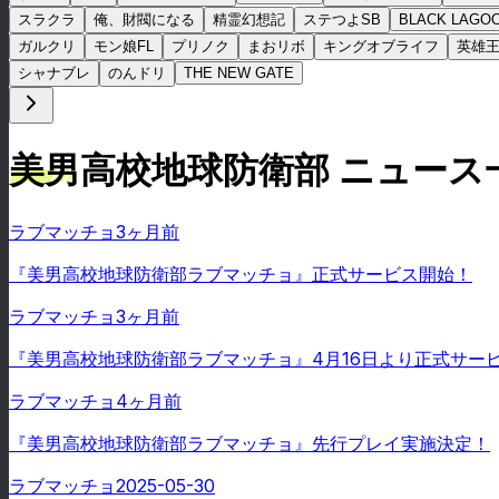
スラクラ
俺、財閥になる
精霊幻想記
ステつよSB
BLACK LAGO
ガルクリ
モン娘FL
プリノク
まおリボ
キングオブライフ
英雄
シャナブレ
のんドリ
THE NEW GATE
美男高校地球防衛部 ニュース
ラブマッチョ
3ヶ月前
『美男高校地球防衛部ラブマッチョ』正式サービス開始！
ラブマッチョ
3ヶ月前
『美男高校地球防衛部ラブマッチョ』4月16日より正式サー
ラブマッチョ
4ヶ月前
『美男高校地球防衛部ラブマッチョ』先行プレイ実施決定！
ラブマッチョ
2025-05-30