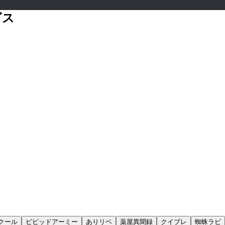
ビス
クール
ビビッドアーミー
ありリベ
薬屋異聞録
クイブレ
蜘蛛ラビ