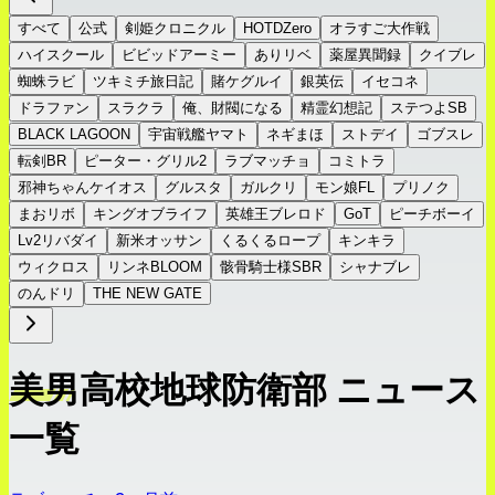
すべて
公式
剣姫クロニクル
HOTDZero
オラすご大作戦
ハイスクール
ビビッドアーミー
ありリベ
薬屋異聞録
クイブレ
蜘蛛ラビ
ツキミチ旅日記
賭ケグルイ
銀英伝
イセコネ
ドラファン
スラクラ
俺、財閥になる
精霊幻想記
ステつよSB
BLACK LAGOON
宇宙戦艦ヤマト
ネギまほ
ストデイ
ゴブスレ
転剣BR
ピーター・グリル2
ラブマッチョ
コミトラ
邪神ちゃんケイオス
グルスタ
ガルクリ
モン娘FL
プリノク
まおリボ
キングオブライフ
英雄王ブレロド
GoT
ピーチボーイ
Lv2リバダイ
新米オッサン
くるくるロープ
キンキラ
ウィクロス
リンネBLOOM
骸骨騎士様SBR
シャナブレ
のんドリ
THE NEW GATE
美男高校地球防衛部 ニュース
一覧