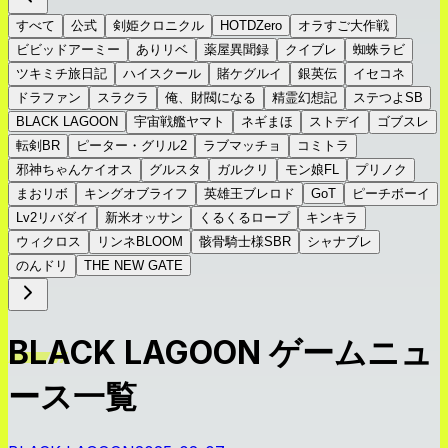
すべて
公式
剣姫クロニクル
HOTDZero
オラすご大作戦
ビビッドアーミー
ありリベ
薬屋異聞録
クイブレ
蜘蛛ラビ
ツキミチ旅日記
ハイスクール
賭ケグルイ
銀英伝
イセコネ
ドラファン
スラクラ
俺、財閥になる
精霊幻想記
ステつよSB
BLACK LAGOON
宇宙戦艦ヤマト
ネギまほ
ストデイ
ゴブスレ
転剣BR
ピーター・グリル2
ラブマッチョ
コミトラ
邪神ちゃんケイオス
グルスタ
ガルクリ
モン娘FL
プリノク
まおリボ
キングオブライフ
英雄王ブレロド
GoT
ピーチボーイ
Lv2リバダイ
新米オッサン
くるくるロープ
キンキラ
ウィクロス
リンネBLOOM
骸骨騎士様SBR
シャナブレ
のんドリ
THE NEW GATE
BLACK LAGOON ゲームニュ
ース一覧