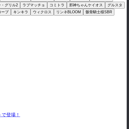
ー・グリル2
ラブマッチョ
コミトラ
邪神ちゃんケイオス
グルスタ
ロープ
キンキラ
ウィクロス
リンネBLOOM
骸骨騎士様SBR
ストで登場！