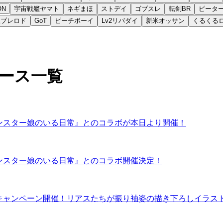
ON
宇宙戦艦ヤマト
ネギまほ
ストデイ
ゴブスレ
転剣BR
ピータ
王ブレロド
GoT
ピーチボーイ
Lv2リバダイ
新米オッサン
くるくる
ュース一覧
ty』にて『モンスター娘のいる日常』とのコラボが本日より開催！
ty』にて『モンスター娘のいる日常』とのコラボ開催決定！
nity」年末年始キャンペーン開催！リアスたちが振り袖姿の描き下ろしイラ