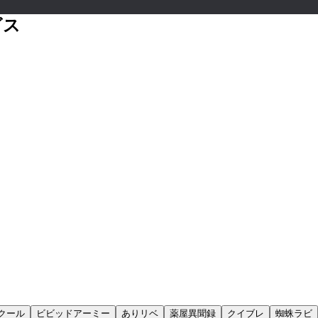
ビス
クール
ビビッドアーミー
ありリベ
薬屋異聞録
クイブレ
蜘蛛ラビ