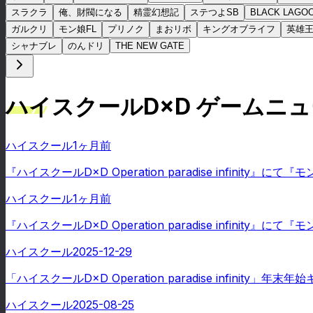
スラクラ
俺、財閥になる
精霊幻想記
ステつよSB
BLACK LAGO
ガルクリ
モン娘FL
プリノク
まおリボ
キングオブライフ
英雄
シャナブレ
のんドリ
THE NEW GATE
ハイスクールD×D ゲームニ
ハイスクール
1ヶ月前
『ハイスクールD×D Operation paradise infini
ハイスクール
1ヶ月前
『ハイスクールD×D Operation paradise infini
ハイスクール
2025-12-29
「ハイスクールD×D Operation paradise infi
ハイスクール
2025-08-25