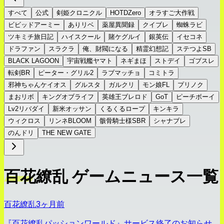
すべて
公式
剣姫クロニクル
HOTDZero
オラすご大作戦
ビビッドアーミー
ありリベ
薬屋異聞録
クイブレ
蜘蛛ラビ
ツキミチ旅日記
ハイスクール
賭ケグルイ
銀英伝
イセコネ
ドラファン
スラクラ
俺、財閥になる
精霊幻想記
ステつよSB
BLACK LAGOON
宇宙戦艦ヤマト
ネギまほ
ストデイ
ゴブスレ
転剣BR
ピーター・グリル2
ラブマッチョ
コミトラ
邪神ちゃんケイオス
グルスタ
ガルクリ
モン娘FL
プリノク
まおリボ
キングオブライフ
英雄王ブレロド
GoT
ピーチボーイ
Lv2リバダイ
新米オッサン
くるくるロープ
キンキラ
ウィクロス
リンネBLOOM
骸骨騎士様SBR
シャナブレ
のんドリ
THE NEW GATE
百花繚乱 ゲームニュース一覧
百花繚乱
3ヶ月前
『百花繚乱パッションワールド』サービス終了のお知らせ