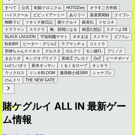
すべて
公式
剣姫クロニクル
HOTDZero
オラすご大作戦
ハイスクール
ビビッドアーミー
ありリベ
薬屋異聞録
クイブレ
蜘蛛ラビ
ツキミチ旅日記
賭ケグルイ
銀英伝
イセコネ
ドラファン
スラクラ
俺、財閥になる
精霊幻想記
ステつよSB
BLACK LAGOON
宇宙戦艦ヤマト
ネギまほ
ストデイ
ゴブスレ
転剣BR
ピーター・グリル2
ラブマッチョ
コミトラ
邪神ちゃんケイオス
グルスタ
ガルクリ
モン娘FL
プリノク
まおリボ
キングオブライフ
英雄王ブレロド
GoT
ピーチボーイ
Lv2リバダイ
新米オッサン
くるくるロープ
キンキラ
ウィクロス
リンネBLOOM
骸骨騎士様SBR
シャナブレ
のんドリ
THE NEW GATE
賭ケグルイ ALL IN 最新ゲー
ム情報