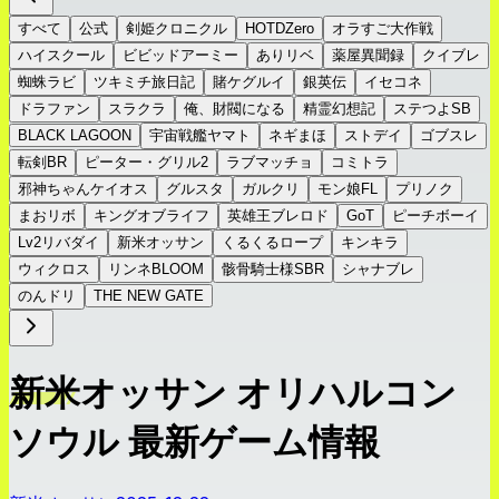
すべて
公式
剣姫クロニクル
HOTDZero
オラすご大作戦
ハイスクール
ビビッドアーミー
ありリベ
薬屋異聞録
クイブレ
蜘蛛ラビ
ツキミチ旅日記
賭ケグルイ
銀英伝
イセコネ
ドラファン
スラクラ
俺、財閥になる
精霊幻想記
ステつよSB
BLACK LAGOON
宇宙戦艦ヤマト
ネギまほ
ストデイ
ゴブスレ
転剣BR
ピーター・グリル2
ラブマッチョ
コミトラ
邪神ちゃんケイオス
グルスタ
ガルクリ
モン娘FL
プリノク
まおリボ
キングオブライフ
英雄王ブレロド
GoT
ピーチボーイ
Lv2リバダイ
新米オッサン
くるくるロープ
キンキラ
ウィクロス
リンネBLOOM
骸骨騎士様SBR
シャナブレ
のんドリ
THE NEW GATE
新米オッサン オリハルコン
ソウル 最新ゲーム情報