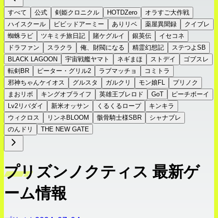
すべて
公式
剣姫クロニクル
HOTDZero
オラすご大作戦
ハイスクール
ビビッドアーミー
ありリベ
薬屋異聞録
クイブレ
蜘蛛ラビ
ツキミチ旅日記
賭ケグルイ
銀英伝
イセコネ
ドラファン
スラクラ
俺、財閥になる
精霊幻想記
ステつよSB
BLACK LAGOON
宇宙戦艦ヤマト
ネギまほ
ストデイ
ゴブスレ
転剣BR
ピーター・グリル2
ラブマッチョ
コミトラ
邪神ちゃんケイオス
グルスタ
ガルクリ
モン娘FL
プリノク
まおリボ
キングオブライフ
英雄王ブレロド
GoT
ピーチボーイ
Lv2リバダイ
新米オッサン
くるくるロープ
キンキラ
ウィクロス
リンネBLOOM
骸骨騎士様SBR
シャナブレ
のんドリ
THE NEW GATE
プリズンノクティス 最新ゲ
ーム情報