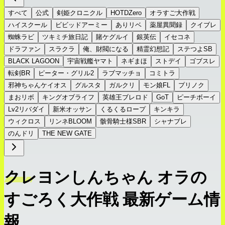
すべて
公式
剣姫クロニクル
HOTDZero
オラすご大作戦
ハイスクール
ビビッドアーミー
ありリベ
薬屋異聞録
クイブレ
蜘蛛ラビ
ツキミチ旅日記
賭ケグルイ
銀英伝
イセコネ
ドラファン
スラクラ
俺、財閥になる
精霊幻想記
ステつよSB
BLACK LAGOON
宇宙戦艦ヤマト
ネギまほ
ストデイ
ゴブスレ
転剣BR
ピーター・グリル2
ラブマッチョ
コミトラ
邪神ちゃんケイオス
グルスタ
ガルクリ
モン娘FL
プリノク
まおリボ
キングオブライフ
英雄王ブレロド
GoT
ピーチボーイ
Lv2リバダイ
新米オッサン
くるくるロープ
キンキラ
ウィクロス
リンネBLOOM
骸骨騎士様SBR
シャナブレ
のんドリ
THE NEW GATE
クレヨンしんちゃん オラの
すごろく大作戦 最新ゲーム情
報