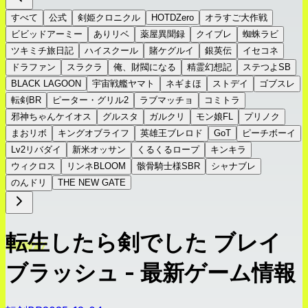
すべて
公式
剣姫クロニクル
HOTDZero
オラすご大作戦
ビビッドアーミー
ありリベ
薬屋異聞録
クイブレ
蜘蛛ラビ
ツキミチ旅日記
ハイスクール
賭ケグルイ
銀英伝
イセコネ
ドラファン
スラクラ
俺、財閥になる
精霊幻想記
ステつよSB
BLACK LAGOON
宇宙戦艦ヤマト
ネギまほ
ストデイ
ゴブスレ
転剣BR
ピーター・グリル2
ラブマッチョ
コミトラ
邪神ちゃんケイオス
グルスタ
ガルクリ
モン娘FL
プリノク
まおリボ
キングオブライフ
英雄王ブレロド
GoT
ピーチボーイ
Lv2リバダイ
新米オッサン
くるくるロープ
キンキラ
ウィクロス
リンネBLOOM
骸骨騎士様SBR
シャナブレ
のんドリ
THE NEW GATE
転生したら剣でした ブレイ
ブラッシュ - 最新ゲーム情報