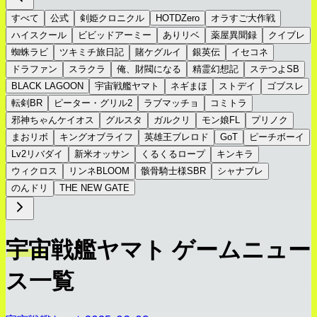
すべて
公式
剣姫クロニクル
HOTDZero
オラすご大作戦
ハイスクール
ビビッドアーミー
ありリベ
薬屋異聞録
クイブレ
蜘蛛ラビ
ツキミチ旅日記
賭ケグルイ
銀英伝
イセコネ
ドラファン
スラクラ
俺、財閥になる
精霊幻想記
ステつよSB
BLACK LAGOON
宇宙戦艦ヤマト
ネギまほ
ストデイ
ゴブスレ
転剣BR
ピーター・グリル2
ラブマッチョ
コミトラ
邪神ちゃんケイオス
グルスタ
ガルクリ
モン娘FL
プリノク
まおリボ
キングオブライフ
英雄王ブレロド
GoT
ピーチボーイ
Lv2リバダイ
新米オッサン
くるくるロープ
キンキラ
ウィクロス
リンネBLOOM
骸骨騎士様SBR
シャナブレ
のんドリ
THE NEW GATE
宇宙戦艦ヤマト ゲームニュー
ス一覧