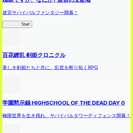
迷宮サバイバルファンタジー開幕！
蜘蛛ラビ
Start
百花繚乱 剣姫クロニクル
美しき剣姫たちと共に、乱世を斬り拓くRPG
学園黙示録 HIGHSCHOOL OF THE DEAD DAY 0
極限世界を生き残れ。サバイバルタワーディフェンス開幕！