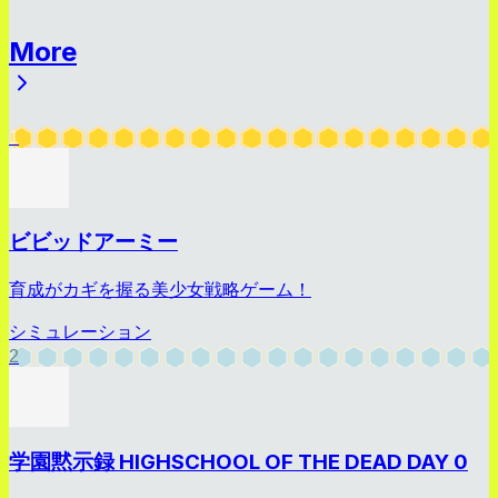
More
ランキング
1
ビビッドアーミー
育成がカギを握る美少女戦略ゲーム！
シミュレーション
2
学園黙示録 HIGHSCHOOL OF THE DEAD DAY 0