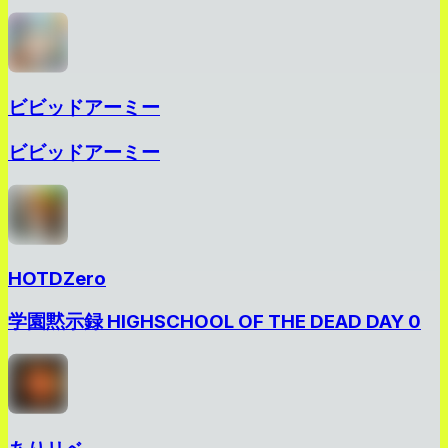
ビビッドアーミー
ビビッドアーミー
HOTDZero
学園黙示録 HIGHSCHOOL OF THE DEAD DAY 0