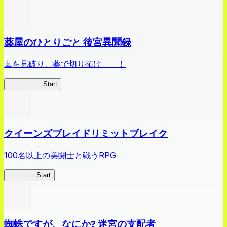
薬屋のひとりごと 後宮異聞録
毒を見破り、薬で切り拓け――！
薬屋異聞録
Start
クイーンズブレイドリミットブレイク
100名以上の美闘士と戦うRPG
クイブレ
Start
蜘蛛ですが、なにか? 迷宮の支配者