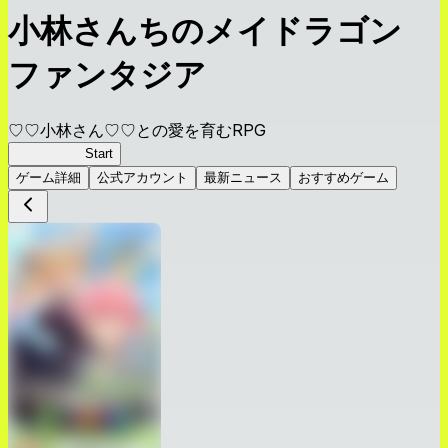
小林さんちのメイドラゴン
ファンタジア
♡♡小林さん♡♡との愛を育むRPG
ドラファン
Start
ゲーム詳細
公式アカウント
最新ニュース
おすすめゲーム