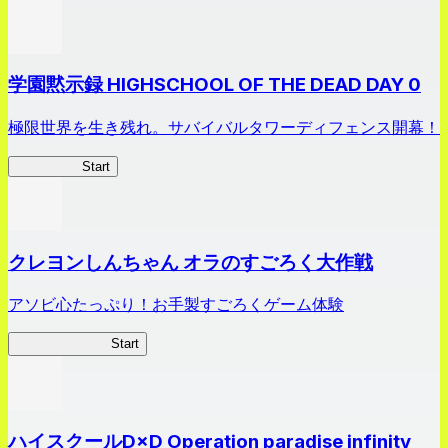
学園黙示録 HIGHSCHOOL OF THE DEAD DAY 0
極限世界を生き残れ。サバイバルタワーディフェンス開幕！
HOTDZero
Start
クレヨンしんちゃん オラのすごろく大作戦
アソビ心たっぷり！お手製すごろくゲーム体験
オラすご大作戦
Start
ハイスクールD×D Operation paradise infinity