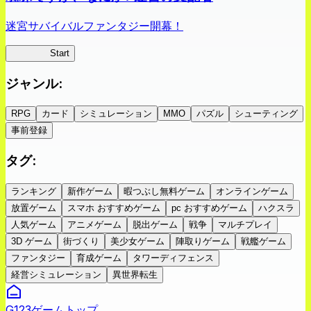
迷宮サバイバルファンタジー開幕！
蜘蛛ラビ
Start
ジャンル
:
RPG
カード
シミュレーション
MMO
パズル
シューティング
事前登録
タグ
:
ランキング
新作ゲーム
暇つぶし無料ゲーム
オンラインゲーム
放置ゲーム
スマホ おすすめゲーム
pc おすすめゲーム
ハクスラ
人気ゲーム
アニメゲーム
脱出ゲーム
戦争
マルチプレイ
3D ゲーム
街づくり
美少女ゲーム
陣取りゲーム
戦艦ゲーム
ファンタジー
育成ゲーム
タワーディフェンス
経営シミュレーション
異世界転生
G123ゲームトップ