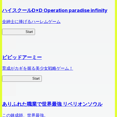
ハイスクールD×D Operation paradise infinity
全紳士に捧げるハーレムゲーム
ハイスクール
Start
ビビッドアーミー
育成がカギを握る美少女戦略ゲーム！
ビビッドアーミー
Start
ありふれた職業で世界最強 リベリオンソウル
この錬成師、世界最強。