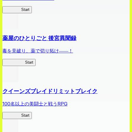
ありリベ
Start
薬屋のひとりごと 後宮異聞録
毒を見破り、薬で切り拓け――！
薬屋異聞録
Start
クイーンズブレイドリミットブレイク
100名以上の美闘士と戦うRPG
クイブレ
Start