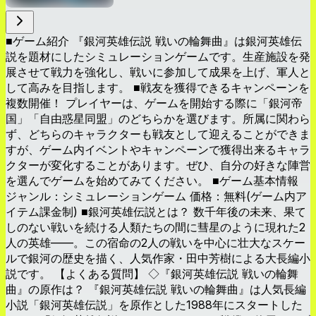
■ゲーム紹介 『銀河英雄伝説 戦いの輪舞曲』は銀河英雄伝
説を題材にしたシミュレーションゲームです。生産施設を発
展させて戦力を強化し、戦いに参加して成果を上げ、軍人と
して高みを目指します。 ■戦友を獲得できるキャンペーンを
複数開催！ プレイヤーは、ゲームを開始する際に「銀河帝
国」「自由惑星同盟」のどちらかを選びます。所属に関わら
ず、どちらのキャラクターも戦友として迎えることができま
すが、ゲーム内イベントやキャンペーンで獲得出来るキャラ
クターが変化することがあります。ぜひ、自分の好きな陣営
を選んでゲームを始めてみてください。 ■ゲーム基本情報
ジャンル：シミュレーションゲーム 価格：無料(ゲーム内ア
イテム課金制) ■銀河英雄伝説とは？ 数千年後の未来、果て
しのない戦いを続ける人類たちの間に彗星のように現れた2
人の英雄——。この宿命の2人の戦いを中心に壮大なスケー
ルで銀河の歴史を描く、人気作家・田中芳樹による大長編小
説です。 【よくある質問】 ◇『銀河英雄伝説 戦いの輪舞
曲』の原作は？ 『銀河英雄伝説 戦いの輪舞曲』は人気長編
小説「銀河英雄伝説」を原作とした1988年にスタートした