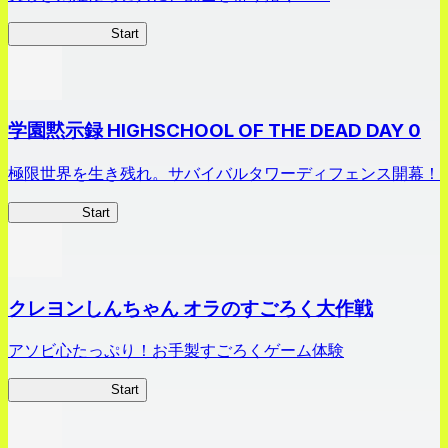
剣姫クロニクル
Start
学園黙示録 HIGHSCHOOL OF THE DEAD DAY 0
極限世界を生き残れ。サバイバルタワーディフェンス開幕！
HOTDZero
Start
クレヨンしんちゃん オラのすごろく大作戦
アソビ心たっぷり！お手製すごろくゲーム体験
オラすご大作戦
Start