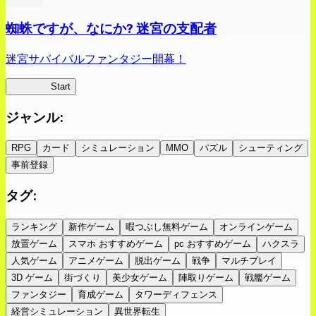
蜘蛛ですが、なにか? 迷宮の支配者
迷宮サバイバルファンタジー開幕！
蜘蛛ラビ
Start
ジャンル
:
RPG
カード
シミュレーション
MMO
パズル
シューティング
事前登録
タグ
:
ランキング
新作ゲーム
暇つぶし無料ゲーム
オンラインゲーム
放置ゲーム
スマホ おすすめゲーム
pc おすすめゲーム
ハクスラ
人気ゲーム
アニメゲーム
脱出ゲーム
戦争
マルチプレイ
3D ゲーム
街づくり
美少女ゲーム
陣取りゲーム
戦艦ゲーム
ファンタジー
育成ゲーム
タワーディフェンス
経営シミュレーション
異世界転生