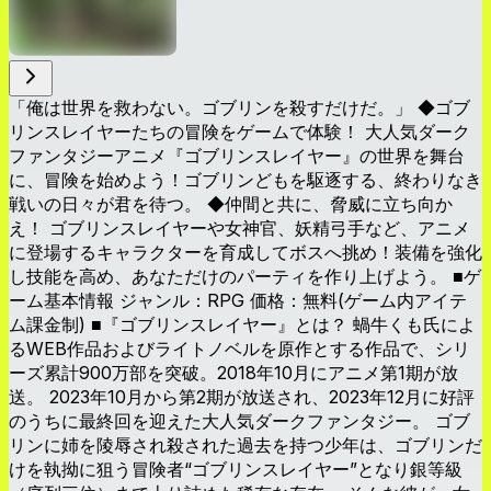
「俺は世界を救わない。ゴブリンを殺すだけだ。」 ◆ゴブ
リンスレイヤーたちの冒険をゲームで体験！ 大人気ダーク
ファンタジーアニメ『ゴブリンスレイヤー』の世界を舞台
に、冒険を始めよう！ゴブリンどもを駆逐する、終わりなき
戦いの日々が君を待つ。 ◆仲間と共に、脅威に立ち向か
え！ ゴブリンスレイヤーや女神官、妖精弓手など、アニメ
に登場するキャラクターを育成してボスへ挑め！装備を強化
し技能を高め、あなただけのパーティを作り上げよう。 ■ゲ
ーム基本情報 ジャンル：RPG 価格：無料(ゲーム内アイテ
ム課金制) ■『ゴブリンスレイヤー』とは？ 蝸牛くも氏によ
るWEB作品およびライトノベルを原作とする作品で、シリ
ーズ累計900万部を突破。2018年10月にアニメ第1期が放
送。 2023年10月から第2期が放送され、2023年12月に好評
のうちに最終回を迎えた大人気ダークファンタジー。 ゴブ
リンに姉を陵辱され殺された過去を持つ少年は、ゴブリンだ
けを執拗に狙う冒険者“ゴブリンスレイヤー”となり銀等級