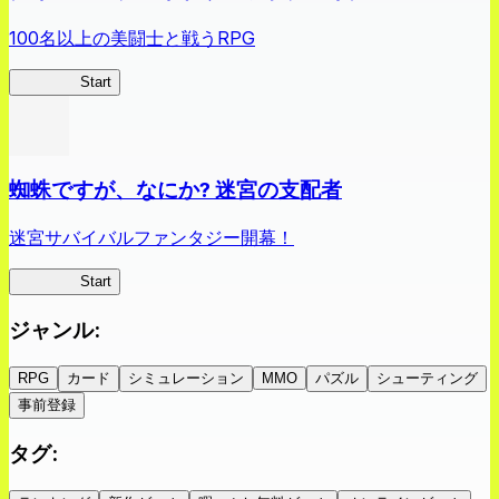
100名以上の美闘士と戦うRPG
クイブレ
Start
蜘蛛ですが、なにか? 迷宮の支配者
迷宮サバイバルファンタジー開幕！
蜘蛛ラビ
Start
ジャンル
:
RPG
カード
シミュレーション
MMO
パズル
シューティング
事前登録
タグ
: