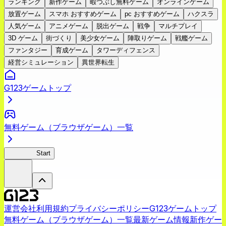
ランキング
新作ゲーム
暇つぶし無料ゲーム
オンラインゲーム
放置ゲーム
スマホ おすすめゲーム
pc おすすめゲーム
ハクスラ
人気ゲーム
アニメゲーム
脱出ゲーム
戦争
マルチプレイ
3D ゲーム
街づくり
美少女ゲーム
陣取りゲーム
戦艦ゲーム
ファンタジー
育成ゲーム
タワーディフェンス
経営シミュレーション
異世界転生
G123ゲームトップ
無料ゲーム（ブラウザゲーム）一覧
ゴブスレ
Start
運営会社
利用規約
プライバシーポリシー
G123ゲームトップ
無料ゲーム（ブラウザゲーム）一覧
最新ゲーム情報
新作ゲー