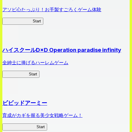
アソビ心たっぷり！お手製すごろくゲーム体験
オラすご大作戦
Start
ハイスクールD×D Operation paradise infinity
全紳士に捧げるハーレムゲーム
ハイスクール
Start
ビビッドアーミー
育成がカギを握る美少女戦略ゲーム！
ビビッドアーミー
Start