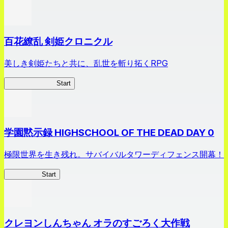
百花繚乱 剣姫クロニクル
美しき剣姫たちと共に、乱世を斬り拓くRPG
剣姫クロニクル
Start
学園黙示録 HIGHSCHOOL OF THE DEAD DAY 0
極限世界を生き残れ。サバイバルタワーディフェンス開幕！
HOTDZero
Start
クレヨンしんちゃん オラのすごろく大作戦