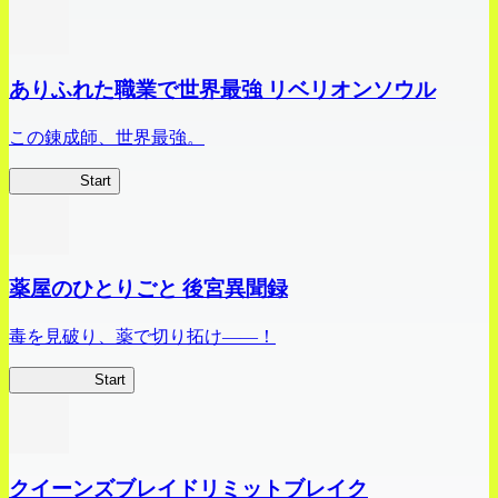
ありふれた職業で世界最強 リベリオンソウル
この錬成師、世界最強。
ありリベ
Start
薬屋のひとりごと 後宮異聞録
毒を見破り、薬で切り拓け――！
薬屋異聞録
Start
クイーンズブレイドリミットブレイク