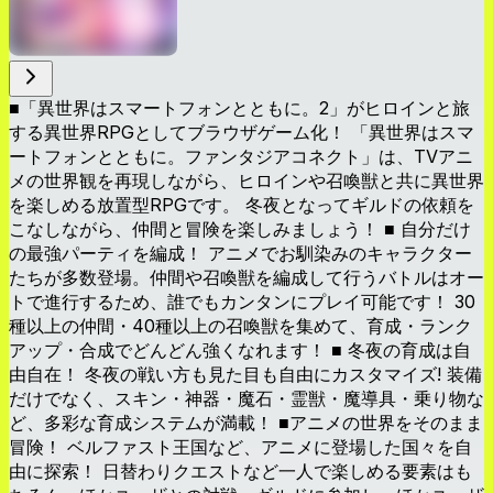
■「異世界はスマートフォンとともに。2」がヒロインと旅
する異世界RPGとしてブラウザゲーム化！ 「異世界はスマ
ートフォンとともに。ファンタジアコネクト」は、TVアニ
メの世界観を再現しながら、ヒロインや召喚獣と共に異世界
を楽しめる放置型RPGです。 冬夜となってギルドの依頼を
こなしながら、仲間と冒険を楽しみましょう！ ■ 自分だけ
の最強パーティを編成！ アニメでお馴染みのキャラクター
たちが多数登場。仲間や召喚獣を編成して行うバトルはオー
トで進行するため、誰でもカンタンにプレイ可能です！ 30
種以上の仲間・40種以上の召喚獣を集めて、育成・ランク
アップ・合成でどんどん強くなれます！ ■ 冬夜の育成は自
由自在！ 冬夜の戦い方も見た目も自由にカスタマイズ! 装備
だけでなく、スキン・神器・魔石・霊獣・魔導具・乗り物な
ど、多彩な育成システムが満載！ ■アニメの世界をそのまま
冒険！ ベルファスト王国など、アニメに登場した国々を自
由に探索！ 日替わりクエストなど一人で楽しめる要素はも