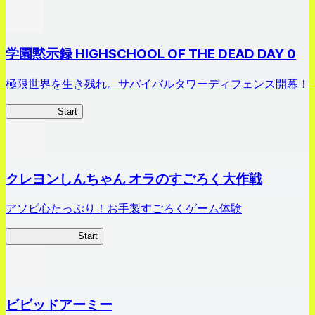
学園黙示録 HIGHSCHOOL OF THE DEAD DAY 0
極限世界を生き残れ。サバイバルタワーディフェンス開幕！
HOTDZero
Start
クレヨンしんちゃん オラのすごろく大作戦
アソビ心たっぷり！お手製すごろくゲーム体験
オラすご大作戦
Start
ビビッドアーミー