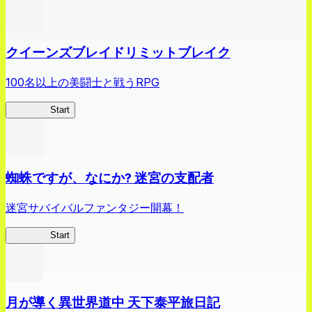
クイーンズブレイドリミットブレイク
100名以上の美闘士と戦うRPG
クイブレ
Start
蜘蛛ですが、なにか? 迷宮の支配者
迷宮サバイバルファンタジー開幕！
蜘蛛ラビ
Start
月が導く異世界道中 天下泰平旅日記