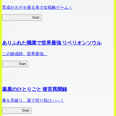
育成がカギを握る美少女戦略ゲーム！
ビビッドアーミー
Start
ありふれた職業で世界最強 リベリオンソウル
この錬成師、世界最強。
ありリベ
Start
薬屋のひとりごと 後宮異聞録
毒を見破り、薬で切り拓け――！
薬屋異聞録
Start