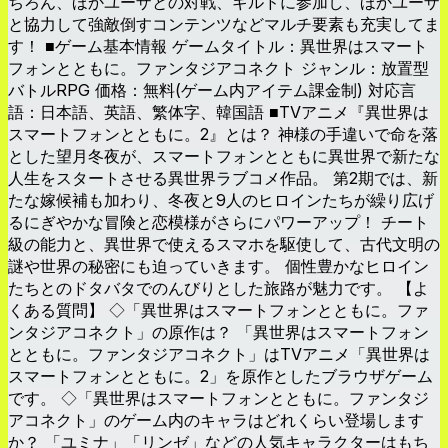
ちろん、ほかユーザとの対戦、ギルドに参加し、ほかユーザ
と協力して強敵倒すコンテンツなどマルチ要素も充実してま
す！ ■ゲーム基本情報 ゲームタイトル：異世界はスマート
フォンとともに。ファンタジアコネクト ジャンル：放置型
バトルRPG 価格：無料(ゲーム内アイテム課金制) 対応言
語：日本語、英語、繁体字、韓国語 ■TVアニメ『異世界は
スマートフォンとともに。2』とは？ 神様の手違いで命を落
とした望月冬夜が、スマートフォンとともに異世界で新たな
人生をスタートさせる異世界ラブコメ作品。 第2期では、新
たな嫁候補も加わり、冬夜と9人のヒロインたちが繰り広げ
るにぎやかな冒険と恋模様がさらにパワーアップ！ チート
級の能力と、異世界で使えるスマホを駆使して、古代文明の
謎や世界の秘密にも迫っていきます。 個性豊かなヒロイン
たちとのドタバタでのんびりとした旅路が魅力です。 【よ
くある質問】 ◇「異世界はスマートフォンとともに。ファ
ンタジアコネクト」の原作は？ 「異世界はスマートフォン
とともに。ファンタジアコネクト」はTVアニメ「異世界は
スマートフォンとともに。2」を原作としたブラウザゲーム
です。 ◇「異世界はスマートフォンとともに。ファンタジ
アコネクト」のゲーム内のキャラはどれくらい登場します
か？ 「ユミナ」「リンゼ」などの人気キャラクターはもち