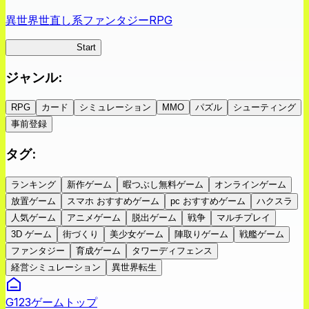
異世界世直し系ファンタジーRPG
ツキミチ旅日記
Start
ジャンル
:
RPG
カード
シミュレーション
MMO
パズル
シューティング
事前登録
タグ
:
ランキング
新作ゲーム
暇つぶし無料ゲーム
オンラインゲーム
放置ゲーム
スマホ おすすめゲーム
pc おすすめゲーム
ハクスラ
人気ゲーム
アニメゲーム
脱出ゲーム
戦争
マルチプレイ
3D ゲーム
街づくり
美少女ゲーム
陣取りゲーム
戦艦ゲーム
ファンタジー
育成ゲーム
タワーディフェンス
経営シミュレーション
異世界転生
G123ゲームトップ