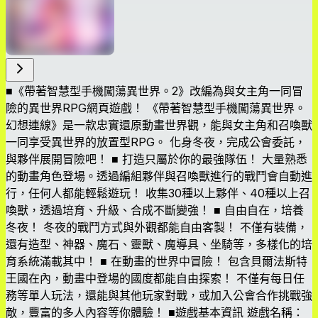
■《帶著智慧型手機闖蕩異世界。2》改編為與女主角一同冒
險的異世界RPG網頁遊戲！ 《帶著智慧型手機闖蕩異世界。
幻想連線》是一款忠實還原動畫世界觀，能與女主角和召喚獸
一同享受異世界的放置型RPG。 化身冬夜，完成公會委託，
與夥伴展開冒險吧！ ■ 打造只屬於你的最強隊伍！ 大量熟悉
的動畫角色登場。透過編組夥伴與召喚獸進行的戰鬥會自動進
行，任何人都能輕鬆遊玩！ 收集30種以上夥伴、40種以上召
喚獸，透過培育、升級、合成不斷變強！ ■ 自由自在，培養
冬夜！ 冬夜的戰鬥方式與外觀都能自由客製！ 不僅有裝備，
還有造型、神器、魔石、靈獸、魔導具、坐騎等，多樣化的培
育系統滿載其中！ ■ 在動畫的世界中冒險！ 包含貝爾法斯特
王國在內，動畫中登場的國度都能自由探索！ 不僅有每日任
務等單人玩法，還能與其他玩家對戰，或加入公會合作挑戰強
敵，豐富的多人內容等你體驗！ ■遊戲基本資訊 遊戲名稱：