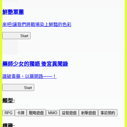
鮮艷軍團
來吧!讓我們將戰場染上鮮豔的色彩
鮮艷軍團
Start
藥師少女的獨語 後宮異聞錄
識破毒藥，以藥開路——！
藥屋異聞錄
Start
類型
:
RPG
卡牌
戰略遊戲
MMO
益智遊戲
射擊遊戲
事前預約
標籤
: