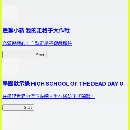
蠟筆小新 我的走格子大作戰
充滿遊戲心！自製走格子遊戲體驗
我的走格子大作戰
Start
學園默示錄 HIGH SCHOOL OF THE DEAD DAY 0
在極限世界中活下來吧。生存塔防正式開戰！
HOTDZero
Start