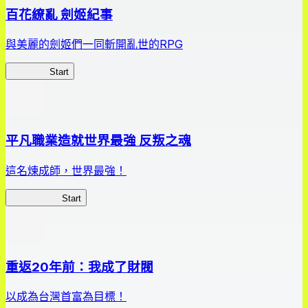
百花繚亂 劍姬紀事
與美麗的劍姬們一同斬開亂世的RPG
劍姬紀事
Start
平凡職業造就世界最強 反叛之魂
這名煉成師，世界最強！
平凡職業RS
Start
重返20年前：我成了財閥
以成為台灣首富為目標！