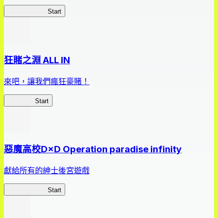
我，成了財閥
Start
狂賭之淵 ALL IN
來吧，讓我們瘋狂豪賭！
狂賭之淵
Start
惡魔高校D×D Operation paradise infinity
獻給所有的紳士後宮遊戲
惡魔高校D×D
Start