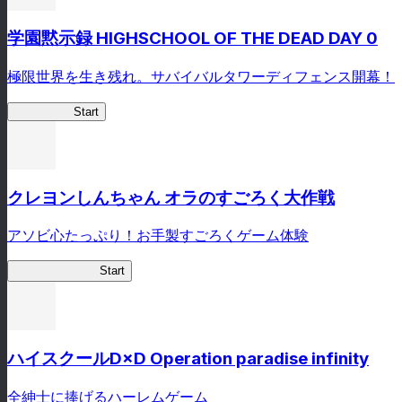
学園黙示録 HIGHSCHOOL OF THE DEAD DAY 0
極限世界を生き残れ。サバイバルタワーディフェンス開幕！
HOTDZero
Start
クレヨンしんちゃん オラのすごろく大作戦
アソビ心たっぷり！お手製すごろくゲーム体験
オラすご大作戦
Start
ハイスクールD×D Operation paradise infinity
全紳士に捧げるハーレムゲーム