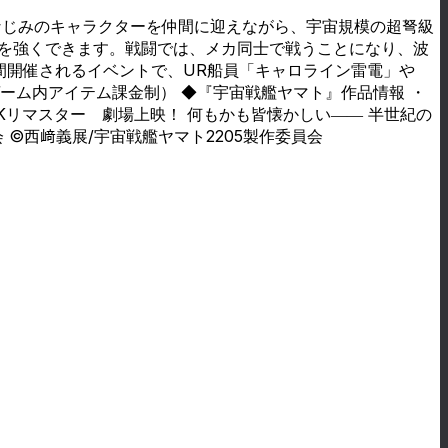
なじみのキャラクターを仲間に迎えながら、宇宙規模の超弩級
トを強くできます。戦闘では、メカ同士で戦うことになり、波
日間開催されるイベントで、UR船員「キャロライン雷電」や
ゲーム内アイテム課金制） ◆『宇宙戦艦ヤマト』作品情報 ・
4Kリマスター 劇場上映！ 何もかも皆懐かしい―― 半世紀の
会 ©西﨑義展/宇宙戦艦ヤマト2205製作委員会