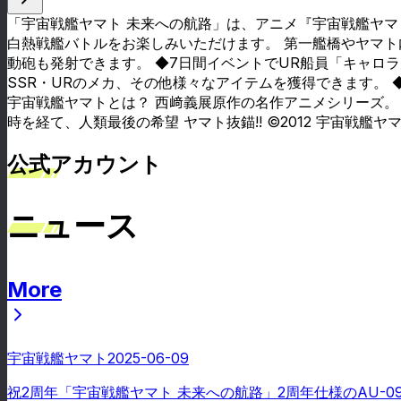
「宇宙戦艦ヤマト 未来への航路」は、アニメ『宇宙戦艦ヤ
白熱戦艦バトルをお楽しみいただけます。 第一艦橋やヤマ
動砲も発射できます。 ◆7日間イベントでUR船員「キャロラ
SSR・URのメカ、その他様々なアイテムを獲得できます。 
宇宙戦艦ヤマトとは？ 西﨑義展原作の名作アニメシリーズ。 –
時を経て、人類最後の希望 ヤマト抜錨!! ©2012 宇宙戦艦ヤ
公式アカウント
ニュース
More
ニュース
宇宙戦艦ヤマト
2025-06-09
祝2周年「宇宙戦艦ヤマト 未来への航路」2周年仕様のAU-