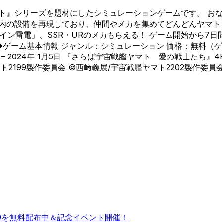
マト』シリーズを題材にしたシミュレーションゲームです。 お
ト内の設備を再現しており、仲間やメカを集めてどんどんヤマ
イン雷電」、SSR・URのメカもらえる！ ゲーム開始から7
◆ゲーム基本情報 ジャンル：シミュレーション 価格：無料（
 2024年 1月5日 『さらば宇宙戦艦ヤマト 愛の戦士たち』
マト2199製作委員会 ©西﨑義展/宇宙戦艦ヤマト2202製作委員
09を無料配布中＆記念イベント開催！