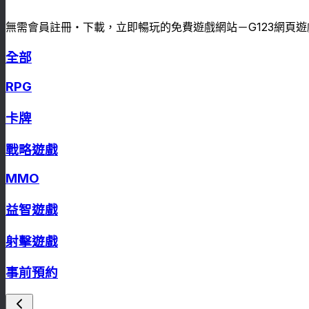
無需會員註冊・下載，立即暢玩的免費遊戲網站－G123網頁遊
全部
RPG
卡牌
戰略遊戲
MMO
益智遊戲
射擊遊戲
事前預約