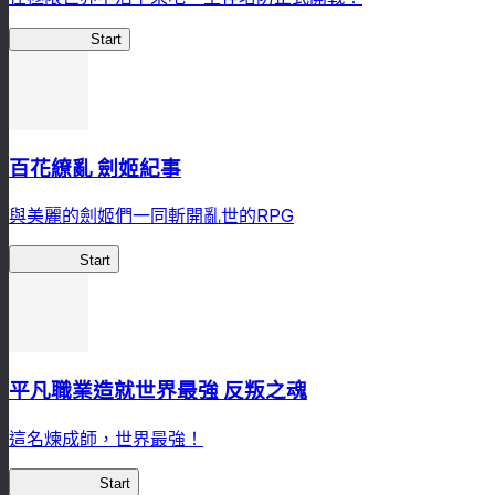
HOTDZero
Start
百花繚亂 劍姬紀事
與美麗的劍姬們一同斬開亂世的RPG
劍姬紀事
Start
平凡職業造就世界最強 反叛之魂
這名煉成師，世界最強！
平凡職業RS
Start