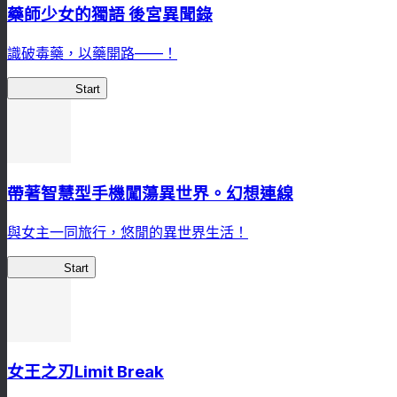
藥師少女的獨語 後宮異聞錄
識破毒藥，以藥開路——！
藥屋異聞錄
Start
帶著智慧型手機闖蕩異世界。幻想連線
與女主一同旅行，悠閒的異世界生活！
幻想連線
Start
女王之刃Limit Break