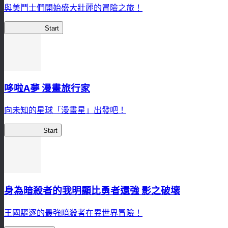
與美鬥士們開始盛大壯麗的冒險之旅！
女王之刃LB
Start
哆啦A夢 漫畫旅行家
向未知的星球「漫畫星」出發吧！
漫畫旅行家
Start
身為暗殺者的我明顯比勇者還強 影之破壞
王國驅逐的最強暗殺者在異世界冒險！