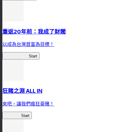
重返20年前：我成了財閥
以成為台灣首富為目標！
我，成了財閥
Start
狂賭之淵 ALL IN
來吧，讓我們瘋狂豪賭！
狂賭之淵
Start