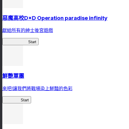
惡魔高校D×D Operation paradise infinity
獻給所有的紳士後宮遊戲
惡魔高校D×D
Start
鮮艷軍團
來吧!讓我們將戰場染上鮮豔的色彩
鮮艷軍團
Start