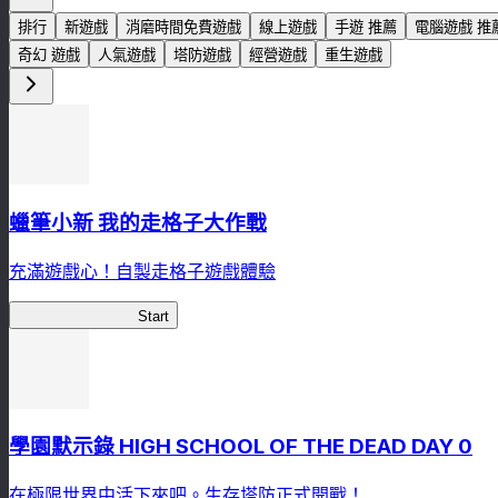
排行
新遊戲
消磨時間免費遊戲
線上遊戲
手遊 推薦
電腦遊戲 推
奇幻 遊戲
人氣遊戲
塔防遊戲
經營遊戲
重生遊戲
蠟筆小新 我的走格子大作戰
充滿遊戲心！自製走格子遊戲體驗
我的走格子大作戰
Start
學園默示錄 HIGH SCHOOL OF THE DEAD DAY 0
在極限世界中活下來吧。生存塔防正式開戰！