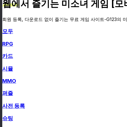
웹에서 즐기는 미소녀 게임 [모바
회원 등록, 다운로드 없이 즐기는 무료 게임 사이트-G123의 
모두
RPG
카드
시뮬
MMO
퍼즐
사전 등록
슈팅