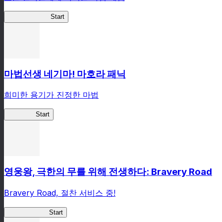
하이스쿨 D×D
Start
마법선생 네기마! 마호라 패닉
희미한 용기가 진정한 마법
네기마호
Start
영웅왕, 극한의 무를 위해 전생하다: Bravery Road
Bravery Road, 절찬 서비스 중!
Bravery Road
Start