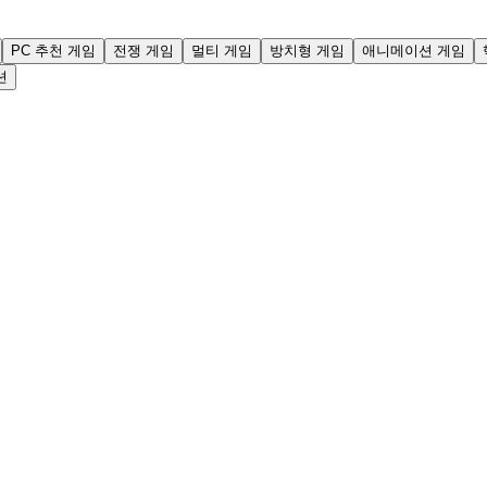
PC 추천 게임
전쟁 게임
멀티 게임
방치형 게임
애니메이션 게임
션