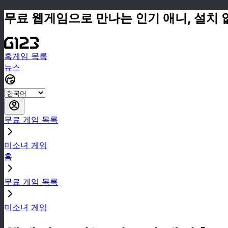
무료 웹게임으로 만나는 인기 애니, 설치 
홈
게임 목록
뉴스
무료 게임 목록
미소녀 게임
홈
무료 게임 목록
미소녀 게임