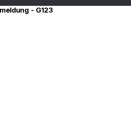
nmeldung - G123