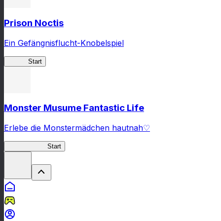
Prison Noctis
Ein Gefängnisflucht-Knobelspiel
Prison
Start
Monster Musume Fantastic Life
Erlebe die Monstermädchen hautnah♡
MonMusu FL
Start