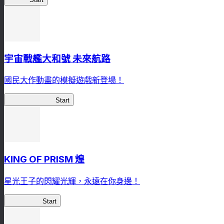
宇宙戰艦大和號 未來航路
國民大作動畫的模擬遊戲新登場！
宇宙戰艦大和號
Start
KING OF PRISM 煌
星光王子的閃耀光輝，永遠在你身邊！
星光王子煌
Start