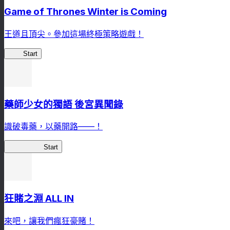
Game of Thrones Winter is Coming
王道且頂尖。參加這場終極策略遊戲！
GoT
Start
藥師少女的獨語 後宮異聞錄
識破毒藥，以藥開路——！
藥屋異聞錄
Start
狂賭之淵 ALL IN
來吧，讓我們瘋狂豪賭！