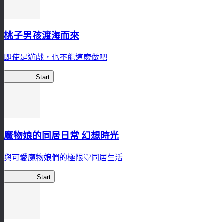
桃子男孩渡海而來
即使是遊戲，也不能這麽做吧
桃子男孩
Start
魔物娘的同居日常 幻想時光
與可愛魔物娘們的極限♡同居生活
魔物娘FL
Start