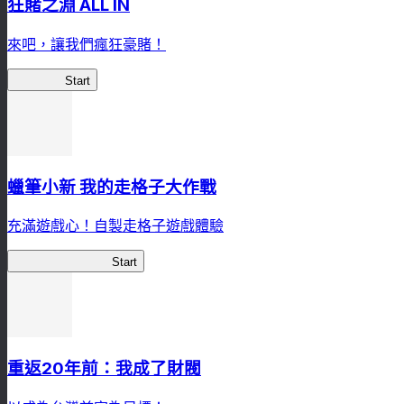
狂賭之淵 ALL IN
來吧，讓我們瘋狂豪賭！
狂賭之淵
Start
蠟筆小新 我的走格子大作戰
充滿遊戲心！自製走格子遊戲體驗
我的走格子大作戰
Start
重返20年前：我成了財閥