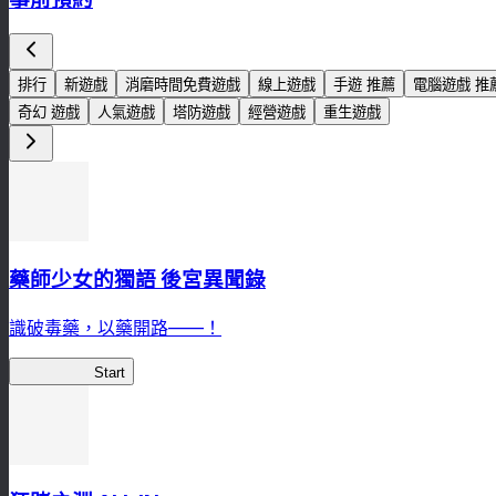
排行
新遊戲
消磨時間免費遊戲
線上遊戲
手遊 推薦
電腦遊戲 推
奇幻 遊戲
人氣遊戲
塔防遊戲
經營遊戲
重生遊戲
藥師少女的獨語 後宮異聞錄
識破毒藥，以藥開路——！
藥屋異聞錄
Start