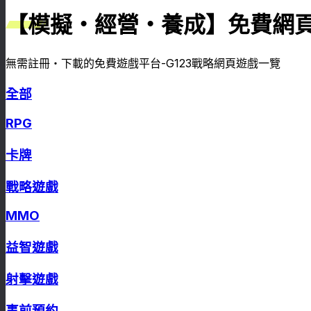
【模擬・經營・養成】免費網
無需註冊・下載的免費遊戲平台-G123戰略網頁遊戲一覽
全部
RPG
卡牌
戰略遊戲
MMO
益智遊戲
射擊遊戲
事前預約