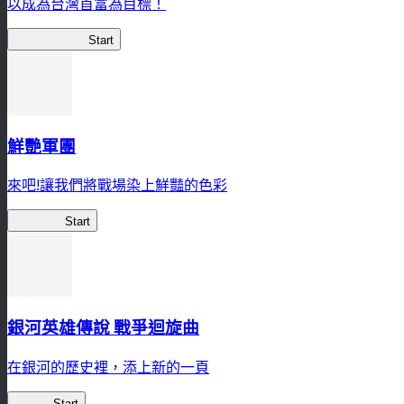
以成為台灣首富為目標！
我，成了財閥
Start
鮮艷軍團
來吧!讓我們將戰場染上鮮豔的色彩
鮮艷軍團
Start
銀河英雄傳說 戰爭迴旋曲
在銀河的歷史裡，添上新的一頁
銀英傳
Start