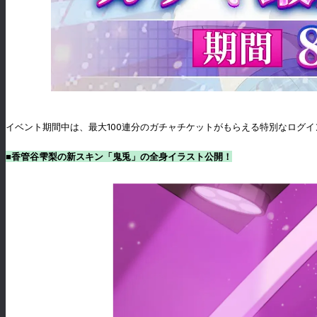
イベント期間中は、最大100連分のガチャチケットがもらえる特別なログ
■香管谷雫梨の新スキン「鬼兎」の全身イラスト公開！