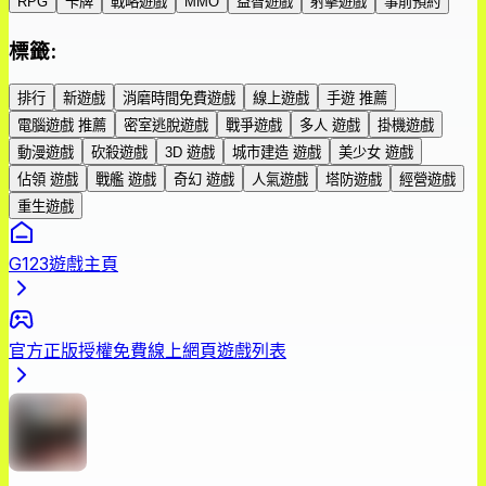
RPG
卡牌
戰略遊戲
MMO
益智遊戲
射擊遊戲
事前預約
標籤
:
排行
新遊戲
消磨時間免費遊戲
線上遊戲
手遊 推薦
電腦遊戲 推薦
密室逃脫遊戲
戰爭遊戲
多人 遊戲
掛機遊戲
動漫遊戲
砍殺遊戲
3D 遊戲
城市建造 遊戲
美少女 遊戲
佔領 遊戲
戰艦 遊戲
奇幻 遊戲
人氣遊戲
塔防遊戲
經營遊戲
重生遊戲
G123遊戲主頁
官方正版授權免費線上網頁遊戲列表