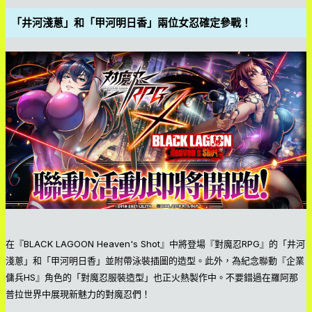
「井河淺蔥」和「甲河明日香」兩位女忍確定參戰！
在『BLACK LAGOON Heaven's Shot』中將登場『對魔忍RPG』的「井河
淺蔥」和「甲河明日香」並附帶泳裝插圖的造型。此外，為紀念聯動『企業
傭兵HS』角色的「對魔忍服裝造型」也正火熱製作中。不要錯過在羅阿那
普拉世界中展現新魅力的對魔忍們！