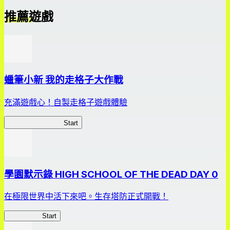
推薦遊戲
蠟筆小新 我的走格子大作戰
充滿遊戲心！自製走格子遊戲體驗
我的走格子大作戰
Start
學園默示錄 HIGH SCHOOL OF THE DEAD DAY 0
在極限世界中活下來吧。生存塔防正式開戰！
HOTDZero
Start