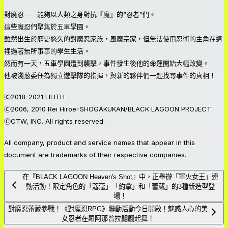
對魔忍——能夠以人類之身對抗『魔』的“忍者”們。
這些魔忍們聚集於五車學園。
雖然出生於歷史悠久的對魔忍家族・風魔宗家，但無法使用忍術的主角在這
裡過著無所事事的學生生活。
然而有一天，五車學園遭到襲擊，事件發生後他的命運開始大幅改變。
他被淺葱委任為獨立遊擊隊的指揮，與新的夥伴們一起找尋事件的真相！
Ⓒ2018-2021 LILITH
Ⓒ2006, 2010 Rei Hiroe･SHOGAKUKAN/BLACK LAGOON PROJECT
ⒸCTW, INC. All rights reserved.
All company, product and service names that appear in this
document are trademarks of their respective companies.
在『BLACK LAGOON Heaven's Shot』中，正舉辦「軍火女王」連
動活動！限定角色的「蔻蔻」「約拿」和「蕾葳」的3種新造型登
場！
對魔忍蕾葳參戰！《對魔忍RPG》聯動活動今日開啟！魅惑人心的美
女忍者在羅阿那普拉翩翩起舞！