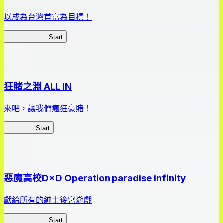
以成為台灣首富為目標！
我，成了財閥
Start
狂賭之淵 ALL IN
來吧，讓我們瘋狂豪賭！
狂賭之淵
Start
惡魔高校D×D Operation paradise infinity
獻給所有的紳士後宮遊戲
惡魔高校D×D
Start