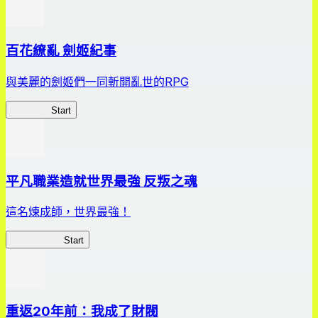
百花繚亂 劍姬紀事
與美麗的劍姬們一同斬開亂世的RPG
劍姬紀事
Start
平凡職業造就世界最強 反叛之魂
這名煉成師，世界最強！
平凡職業RS
Start
重返20年前：我成了財閥