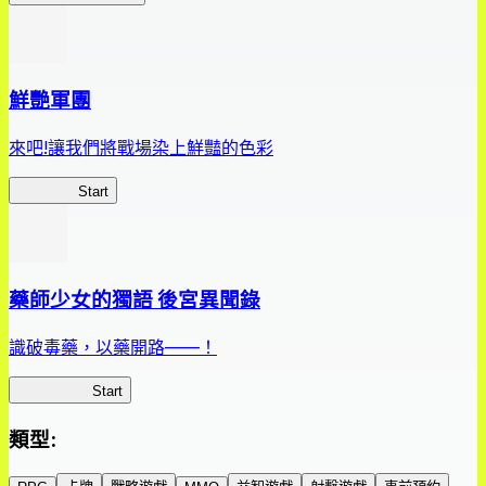
鮮艷軍團
來吧!讓我們將戰場染上鮮豔的色彩
鮮艷軍團
Start
藥師少女的獨語 後宮異聞錄
識破毒藥，以藥開路——！
藥屋異聞錄
Start
類型
: