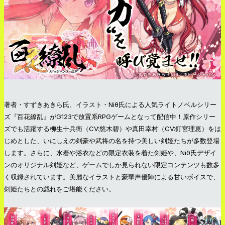
著者・すずきあきら氏、イラスト・Niθ氏による人気ライトノベルシリー
ズ『百花繚乱』がG123で放置系RPGゲームとなって配信中！原作シリー
ズでも活躍する柳生十兵衛（CV:悠木碧）や真田幸村（CV:釘宮理恵）をは
じめとした、いにしえの剣豪や武将の名を持つ美しい剣姫たちが多数登場
します。さらに、水着や浴衣などの限定衣装を着た剣姫や、Niθ氏デザイ
ンのオリジナル剣姫など、ゲームでしか見られない限定コンテンツも数多
く収録されています。美麗なイラストと豪華声優陣による甘いボイスで、
剣姫たちとの戯れをご堪能ください。