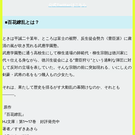
公式Twitterはこちら
■百花繚乱とは？
ときは平誠二十某年。ところは富士の裾野、反生徒会勢力《豊臣派》に粛
清の嵐が吹き荒れる武應学園塾。
武應学園塾に通う高校生にして柳生道場の師範代・柳生宗朗は徳川家に
代々仕える身ながら、徳川生徒会による“豊臣狩り”という過剰な弾圧に対
して反対の立場を表していた。そんな宗朗の前に突如現れる、いにしえの
剣豪・武将の名をもつ幾人もの少女たち。
それは、果たして歴史を揺るがす大動乱の幕開けなのか、それとも
―――。
原作
『百花繚乱』
HJ文庫：第1〜17巻 好評発売中
著者／すずきあきら