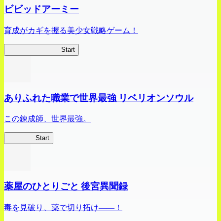
ビビッドアーミー
育成がカギを握る美少女戦略ゲーム！
ビビッドアーミー
Start
ありふれた職業で世界最強 リベリオンソウル
この錬成師、世界最強。
ありリベ
Start
薬屋のひとりごと 後宮異聞録
毒を見破り、薬で切り拓け――！