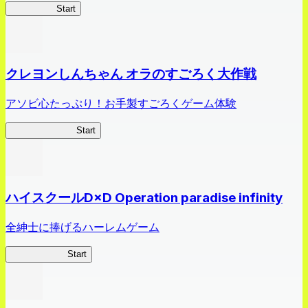
HOTDZero
Start
クレヨンしんちゃん オラのすごろく大作戦
アソビ心たっぷり！お手製すごろくゲーム体験
オラすご大作戦
Start
ハイスクールD×D Operation paradise infinity
全紳士に捧げるハーレムゲーム
ハイスクール
Start