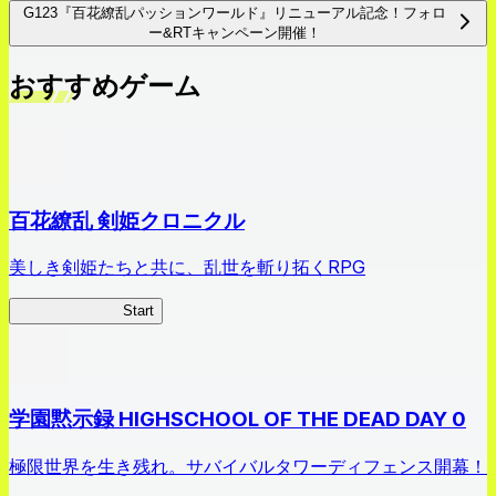
G123『百花繚乱パッションワールド』リニューアル記念！フォロ
ー&RTキャンペーン開催！
おすすめゲーム
百花繚乱 剣姫クロニクル
美しき剣姫たちと共に、乱世を斬り拓くRPG
剣姫クロニクル
Start
学園黙示録 HIGHSCHOOL OF THE DEAD DAY 0
極限世界を生き残れ。サバイバルタワーディフェンス開幕！