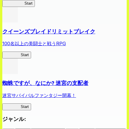
薬屋異聞録
Start
クイーンズブレイドリミットブレイク
100名以上の美闘士と戦うRPG
クイブレ
Start
蜘蛛ですが、なにか? 迷宮の支配者
迷宮サバイバルファンタジー開幕！
蜘蛛ラビ
Start
ジャンル
: