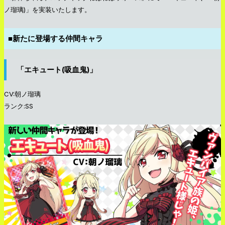
ノ瑠璃)」を実装いたします。
■新たに登場する仲間キャラ
「エキュート(吸血鬼)」
CV:朝ノ瑠璃
ランク:SS