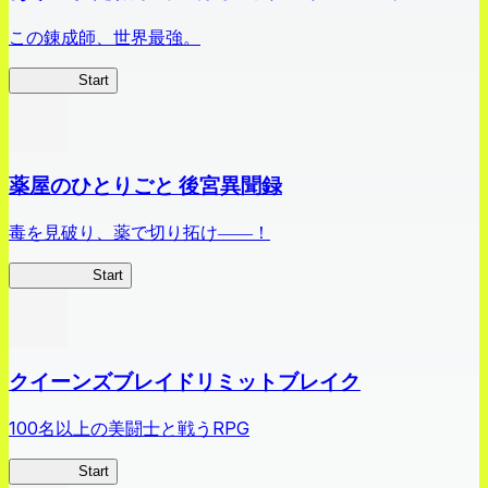
この錬成師、世界最強。
ありリベ
Start
薬屋のひとりごと 後宮異聞録
毒を見破り、薬で切り拓け――！
薬屋異聞録
Start
クイーンズブレイドリミットブレイク
100名以上の美闘士と戦うRPG
クイブレ
Start