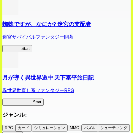
蜘蛛ですが、なにか? 迷宮の支配者
迷宮サバイバルファンタジー開幕！
蜘蛛ラビ
Start
月が導く異世界道中 天下泰平旅日記
異世界世直し系ファンタジーRPG
ツキミチ旅日記
Start
ジャンル
:
RPG
カード
シミュレーション
MMO
パズル
シューティング