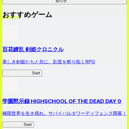
知らせ
おすすめゲーム
百花繚乱 剣姫クロニクル
美しき剣姫たちと共に、乱世を斬り拓くRPG
剣姫クロニクル
Start
学園黙示録 HIGHSCHOOL OF THE DEAD DAY 0
極限世界を生き残れ。サバイバルタワーディフェンス開幕！
HOTDZero
Start