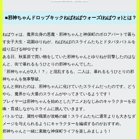
■邪神ちゃんドロップキックねばねばウォーズ(ねばウォ)とは？
ねばウォは、魔界出身の悪魔・邪神ちゃんと神保町のボロアパートで暮ら
す女子大生・花園ゆりねが、ねばねばのスライムたちとドタバタバトルを
繰り広げるRPGです！
ある日、秋葉原で買い物をしていた邪神ちゃんとゆりねが目撃したのはな
んと、街で暴れるもうひとりの邪神ちゃんでした。
「邪神ちゃんが2人！？」と混乱するも、二人は、暴れるもうひとりの邪
神ちゃんを無事撃破。
なんと倒れたのは、邪神ちゃんに化けていたスライムだったのです。どう
やら、魔界から大量のスライムがやってきているようです！
プレイヤーは邪神ちゃんを始めとしたアニメおなじみのキャラクターを召
喚・育成しながらスライムに挑んでいきます。
バトルでは、属性や職業が攻略の鍵！スライムたちに通常よりも大きなダ
メージを与えられるようにキャラクターを編成するのがおすすめ。
邪神ちゃんと一緒に素敵な神保町ライフを楽しみましょう！