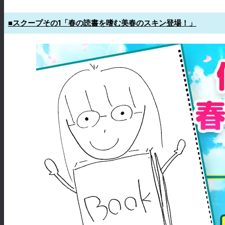
■スクープその1「春の読書を嗜む美春のスキン登場！」