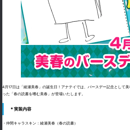
4月17日は「綾瀬美春」の誕生日！アナテイでは、バースデー記念として
った「春の読書を嗜む美春」が登場いたします。
＊実装内容
・仲間キャラスキン：綾瀬美春（春の読書）