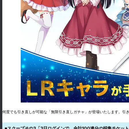
何度でも引き直しが可能な「無限引き直しガチャ」が登場いたします。引き
■スクープその3「3日ログインで、合計100連分の招集チケッ