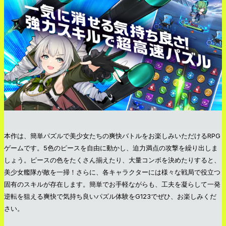
本作は、簡単パズルで美少女たちの爽快バトルをお楽しみいただけるRPG
ゲームです。5色のピースを自由に動かし、迫力満点の攻撃を繰り出しま
しょう。ピースの色をたくさん揃えたり、大量コンボを決めたりすると、
美少女艦隊が敵を一掃！さらに、各キャラクターには様々な戦局で役立つ
固有のスキルが存在します。簡単でお手軽ながらも、工夫を凝らして一発
逆転を狙える爽快で気持ち良いパズル体験をG123でぜひ、お楽しみくだ
さい。