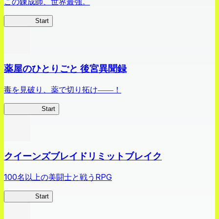
この錬成師、世界最強。
ありリベ
Start
薬屋のひとりごと 後宮異聞録
毒を見破り、薬で切り拓け――！
薬屋異聞録
Start
クイーンズブレイドリミットブレイク
100名以上の美闘士と戦うRPG
クイブレ
Start