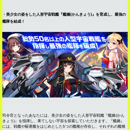
・美少女の姿をした人形宇宙戦艦『艦嬌(かんきょう)』を育成し、最強の
艦隊を結成！
司令官となったあなたには、美少女の姿をした人形宇宙戦艦『艦嬌(かん
きょう)』を指揮し、果てしない宇宙を探索していただきます。『艦嬌』
には、戦艦や駆逐艦をはじめとした5つの艦種が存在し、それぞれの艦種