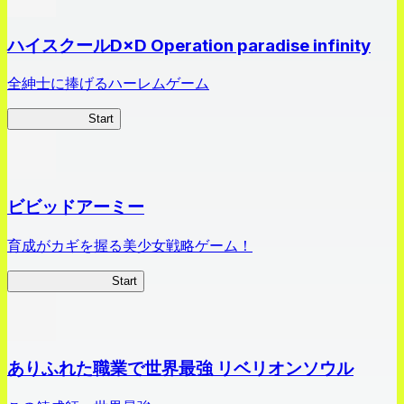
ハイスクールD×D Operation paradise infinity
全紳士に捧げるハーレムゲーム
ハイスクール
Start
ビビッドアーミー
育成がカギを握る美少女戦略ゲーム！
ビビッドアーミー
Start
ありふれた職業で世界最強 リベリオンソウル