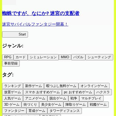
蜘蛛ですが、なにか? 迷宮の支配者
迷宮サバイバルファンタジー開幕！
蜘蛛ラビ
Start
ジャンル
:
RPG
カード
シミュレーション
MMO
パズル
シューティング
事前登録
タグ
:
ランキング
新作ゲーム
暇つぶし無料ゲーム
オンラインゲーム
放置ゲーム
スマホ おすすめゲーム
pc おすすめゲーム
ハクスラ
人気ゲーム
アニメゲーム
脱出ゲーム
戦争
マルチプレイ
3D ゲーム
街づくり
美少女ゲーム
陣取りゲーム
戦艦ゲーム
ファンタジー
育成ゲーム
タワーディフェンス