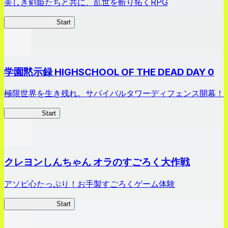
美しき剣姫たちと共に、乱世を斬り拓くRPG
剣姫クロニクル
Start
学園黙示録 HIGHSCHOOL OF THE DEAD DAY 0
極限世界を生き残れ。サバイバルタワーディフェンス開幕！
HOTDZero
Start
クレヨンしんちゃん オラのすごろく大作戦
アソビ心たっぷり！お手製すごろくゲーム体験
オラすご大作戦
Start