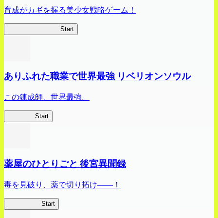
育成がカギを握る美少女戦略ゲーム！
ビビッドアーミー
Start
ありふれた職業で世界最強 リベリオンソウル
この錬成師、世界最強。
ありリベ
Start
薬屋のひとりごと 後宮異聞録
毒を見破り、薬で切り拓け――！
薬屋異聞録
Start