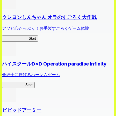
クレヨンしんちゃん オラのすごろく大作戦
アソビ心たっぷり！お手製すごろくゲーム体験
オラすご大作戦
Start
ハイスクールD×D Operation paradise infinity
全紳士に捧げるハーレムゲーム
ハイスクール
Start
ビビッドアーミー