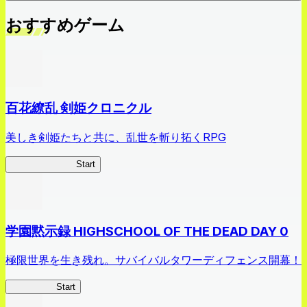
おすすめゲーム
百花繚乱 剣姫クロニクル
美しき剣姫たちと共に、乱世を斬り拓くRPG
剣姫クロニクル
Start
学園黙示録 HIGHSCHOOL OF THE DEAD DAY 0
極限世界を生き残れ。サバイバルタワーディフェンス開幕！
HOTDZero
Start