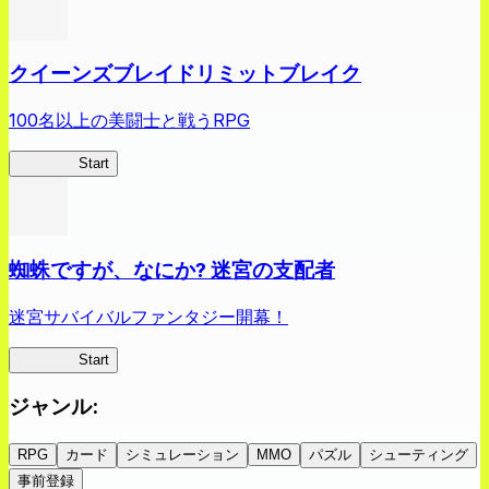
クイーンズブレイドリミットブレイク
100名以上の美闘士と戦うRPG
クイブレ
Start
蜘蛛ですが、なにか? 迷宮の支配者
迷宮サバイバルファンタジー開幕！
蜘蛛ラビ
Start
ジャンル
:
RPG
カード
シミュレーション
MMO
パズル
シューティング
事前登録