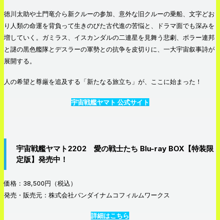
徳川太助や土門竜介ら新クルーの参加、意外な旧クルーの乗船、文字どお
り人類の命運を背負って生きのびた古代進の苦悩と、ドラマ面でも深みを
増していく。ガミラス、イスカンダルの二連星を見舞う悲劇、ボラー連邦
と謎の黒色艦隊とデスラーの軍勢との抗争を皮切りに、一大宇宙叙事詩が
展開する。
人の希望と尊厳を追及する「新たなる旅立ち」が、ここに始まった！
宇宙戦艦ヤマト 公式サイト
宇宙戦艦ヤマト2202 愛の戦士たち Blu-ray BOX【特装限
定版】発売中！
価格：38,500円（税込）
発売・販売元：株式会社バンダイナムコフィルムワークス
詳細はこちら