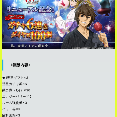
〈報酬内容〉
★1褒章ギフト×3
彗星ガチャ券×6
動力券（1分）×30
エナジーゼリー×15
ルーム強化券×3
パワー券×3
解析図箱×3