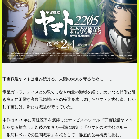
宇宙戦艦ヤマトは進み続ける。人類の未来を守るために……。
帝星ガトランティスとの果てしなき物量の激戦を経て、大いなる代償と引
き換えに困難な高次元領域からの帰還を成し遂げたヤマトと古代進。しか
し宇宙には、新たな戦乱が待っていた。
本作は1979年に高視聴率を獲得したテレビスペシャル『宇宙戦艦ヤマト
新たなる旅立ち』以後の要素を一挙に結集！「ヤマトの次世代クルー」
「銀河レベルでの星間戦争」を核として、徹底的な再構築に挑む。