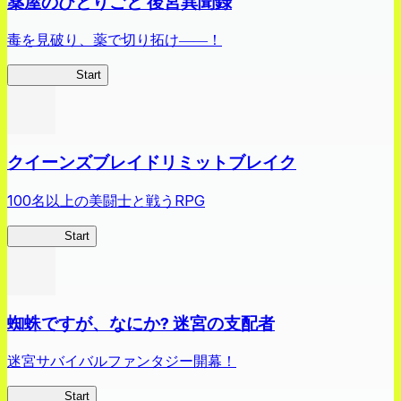
薬屋のひとりごと 後宮異聞録
毒を見破り、薬で切り拓け――！
薬屋異聞録
Start
クイーンズブレイドリミットブレイク
100名以上の美闘士と戦うRPG
クイブレ
Start
蜘蛛ですが、なにか? 迷宮の支配者
迷宮サバイバルファンタジー開幕！
蜘蛛ラビ
Start