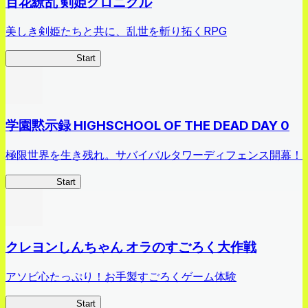
百花繚乱 剣姫クロニクル
美しき剣姫たちと共に、乱世を斬り拓くRPG
剣姫クロニクル
Start
学園黙示録 HIGHSCHOOL OF THE DEAD DAY 0
極限世界を生き残れ。サバイバルタワーディフェンス開幕！
HOTDZero
Start
クレヨンしんちゃん オラのすごろく大作戦
アソビ心たっぷり！お手製すごろくゲーム体験
オラすご大作戦
Start