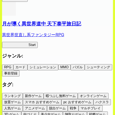
月が導く異世界道中 天下泰平旅日記
異世界世直し系ファンタジーRPG
ツキミチ旅日記
Start
ジャンル
:
RPG
カード
シミュレーション
MMO
パズル
シューティング
事前登録
タグ
:
ランキング
新作ゲーム
暇つぶし無料ゲーム
オンラインゲーム
放置ゲーム
スマホ おすすめゲーム
pc おすすめゲーム
ハクスラ
人気ゲーム
アニメゲーム
脱出ゲーム
戦争
マルチプレイ
3D ゲーム
街づくり
美少女ゲーム
陣取りゲーム
戦艦ゲーム