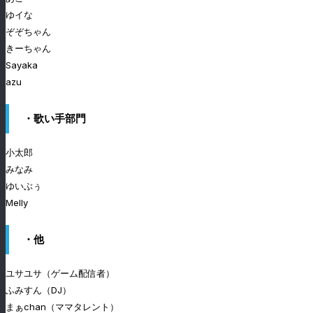
ゆイな
ぞぞちゃん
きーちゃん
Sayaka
azu
・歌い手部門
小太郎
みなみ
ゆいぶぅ
Melly
・他
ユサユサ（ゲーム配信者）
ふみすん（DJ）
まぁchan（ママタレント）