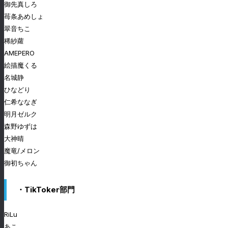
御先真しろ
苺条あめしょ
翠音ちこ
稀紗蘿
AMEPERO
絵描魔くる
名城静
ひなどり
仁希ななぎ
明月ゼルク
森野ゆずは
大神晴
魔竜/メロン
御初ちゃん
・TikToker部門
RiLu
あこ