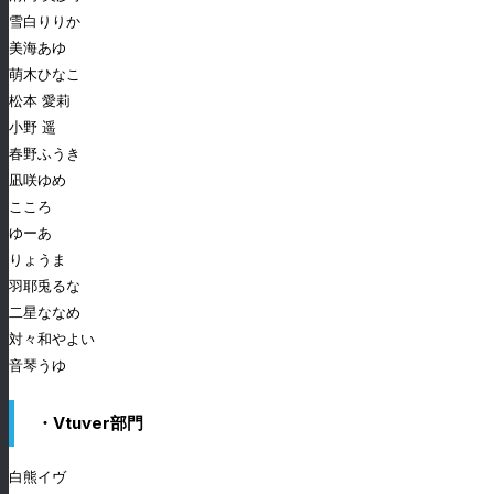
雪白りりか
美海あゆ
萌木ひなこ
松本 愛莉
小野 遥
春野ふうき
凪咲ゆめ
こころ
ゆーあ
りょうま
羽耶兎るな
二星ななめ
対々和やよい
音琴うゆ
・Vtuver部門
白熊イヴ