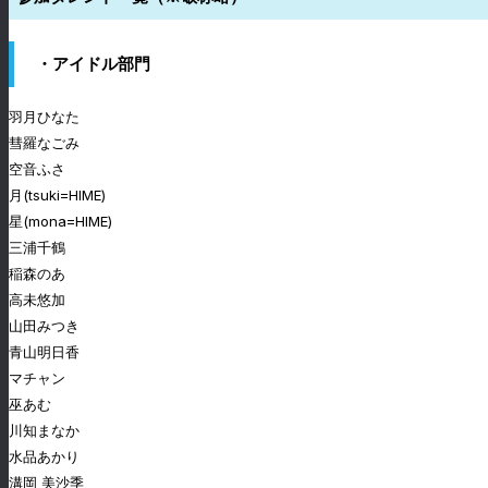
・アイドル部門
羽月ひなた
彗羅なごみ
空音ふさ
月(tsuki=HIME)
星(mona=HIME)
三浦千鶴
稲森のあ
高未悠加
山田みつき
青山明日香
マチャン
巫あむ
川知まなか
水品あかり
溝岡 美沙季