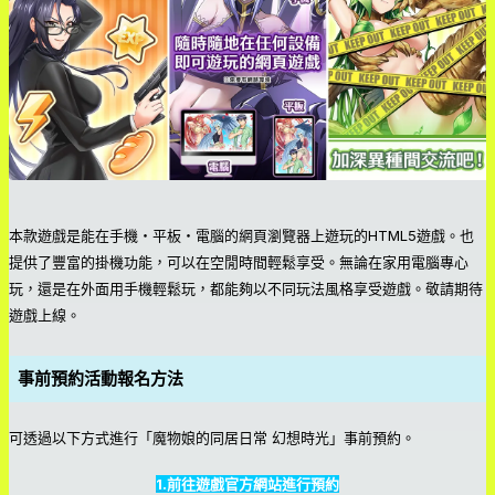
本款遊戲是能在手機・平板・電腦的網頁瀏覽器上遊玩的HTML5遊戲。也
提供了豐富的掛機功能，可以在空閒時間輕鬆享受。無論在家用電腦專心
玩，還是在外面用手機輕鬆玩，都能夠以不同玩法風格享受遊戲。敬請期待
遊戲上線。
事前預約活動報名方法
可透過以下方式進行「魔物娘的同居日常 幻想時光」事前預約。
1.前往遊戲官方網站進行預約