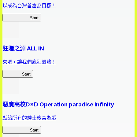
以成為台灣首富為目標！
我，成了財閥
Start
狂賭之淵 ALL IN
來吧，讓我們瘋狂豪賭！
狂賭之淵
Start
惡魔高校D×D Operation paradise infinity
獻給所有的紳士後宮遊戲
惡魔高校D×D
Start