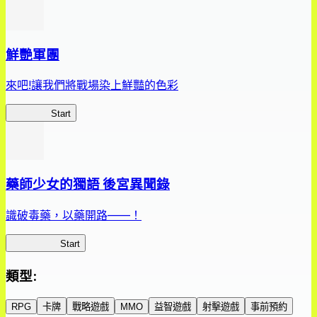
鮮艷軍團
來吧!讓我們將戰場染上鮮豔的色彩
鮮艷軍團
Start
藥師少女的獨語 後宮異聞錄
識破毒藥，以藥開路——！
藥屋異聞錄
Start
類型
:
RPG
卡牌
戰略遊戲
MMO
益智遊戲
射擊遊戲
事前預約