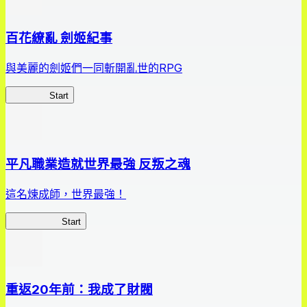
百花繚亂 劍姬紀事
與美麗的劍姬們一同斬開亂世的RPG
劍姬紀事
Start
平凡職業造就世界最強 反叛之魂
這名煉成師，世界最強！
平凡職業RS
Start
重返20年前：我成了財閥