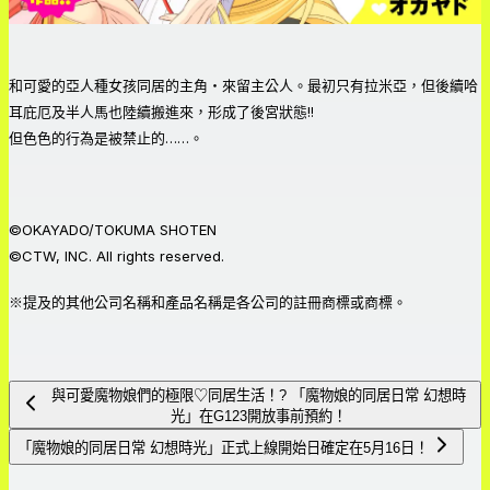
和可愛的亞人種女孩同居的主角・來留主公人。最初只有拉米亞，但後續哈
耳庇厄及半人馬也陸續搬進來，形成了後宮狀態!!
但色色的行為是被禁止的……。
©OKAYADO/TOKUMA SHOTEN
©CTW, INC. All rights reserved.
※提及的其他公司名稱和產品名稱是各公司的註冊商標或商標。
與可愛魔物娘們的極限♡同居生活！? 「魔物娘的同居日常 幻想時
光」在G123開放事前預約！
「魔物娘的同居日常 幻想時光」正式上線開始日確定在5月16日！