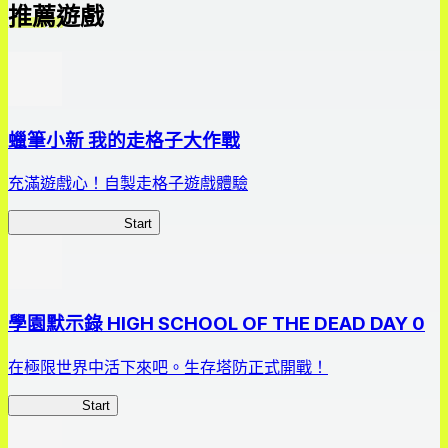
推薦遊戲
蠟筆小新 我的走格子大作戰
充滿遊戲心！自製走格子遊戲體驗
我的走格子大作戰
Start
學園默示錄 HIGH SCHOOL OF THE DEAD DAY 0
在極限世界中活下來吧。生存塔防正式開戰！
HOTDZero
Start