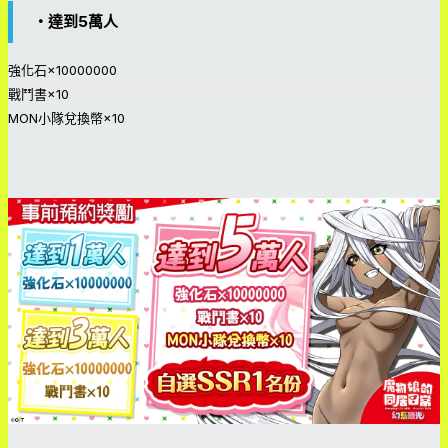
・達到5萬人
強化石×10000000
戰鬥書×10
MON小隊兌換幣×10