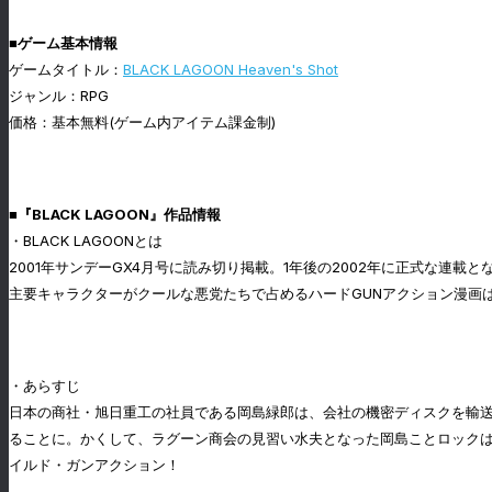
■ゲーム基本情報
ゲームタイトル：
BLACK LAGOON Heaven's Shot
ジャンル：RPG
価格：基本無料(ゲーム内アイテム課金制)
■『BLACK LAGOON』作品情報
・BLACK LAGOONとは
2001年サンデーGX4月号に読み切り掲載。1年後の2002年に正式な連
主要キャラクターがクールな悪党たちで占めるハードGUNアクション漫画は、
・あらすじ
日本の商社・旭日重工の社員である岡島緑郎は、会社の機密ディスクを輸
ることに。かくして、ラグーン商会の見習い水夫となった岡島ことロック
イルド・ガンアクション！