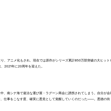
載となり、アニメ化もされ、現在では原作がシリーズ累計850万部突破の大ヒット
2021年に20周年を迎えた。
送中、南シナ海で違法な運び屋・ラグーン商会に誘拐されてしまう。自分が会
は、仕事をこなす度、確実に悪党として覚醒していくのだった——。悪徳の街