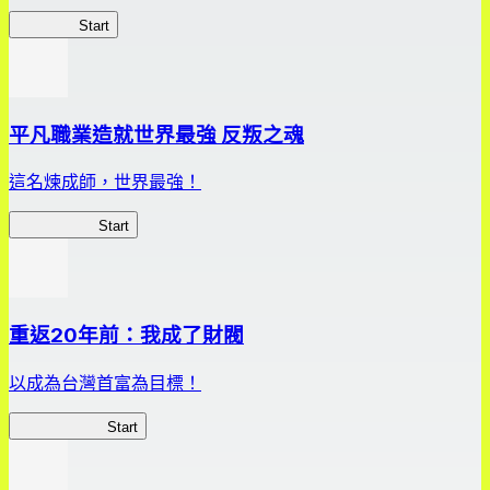
劍姬紀事
Start
平凡職業造就世界最強 反叛之魂
這名煉成師，世界最強！
平凡職業RS
Start
重返20年前：我成了財閥
以成為台灣首富為目標！
我，成了財閥
Start