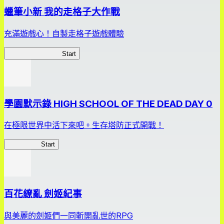
蠟筆小新 我的走格子大作戰
充滿遊戲心！自製走格子遊戲體驗
我的走格子大作戰
Start
學園默示錄 HIGH SCHOOL OF THE DEAD DAY 0
在極限世界中活下來吧。生存塔防正式開戰！
HOTDZero
Start
百花繚亂 劍姬紀事
與美麗的劍姬們一同斬開亂世的RPG