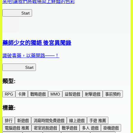
來吧!讓我們將戰場染上鮮豔的色彩
鮮艷軍團
Start
藥師少女的獨語 後宮異聞錄
識破毒藥，以藥開路——！
藥屋異聞錄
Start
類型
:
RPG
卡牌
戰略遊戲
MMO
益智遊戲
射擊遊戲
事前預約
標籤
:
排行
新遊戲
消磨時間免費遊戲
線上遊戲
手遊 推薦
電腦遊戲 推薦
密室逃脫遊戲
戰爭遊戲
多人 遊戲
掛機遊戲