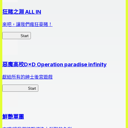
狂賭之淵 ALL IN
來吧，讓我們瘋狂豪賭！
狂賭之淵
Start
惡魔高校D×D Operation paradise infinity
獻給所有的紳士後宮遊戲
惡魔高校D×D
Start
鮮艷軍團