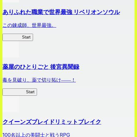
ありふれた職業で世界最強 リベリオンソウル
この錬成師、世界最強。
ありリベ
Start
薬屋のひとりごと 後宮異聞録
毒を見破り、薬で切り拓け――！
薬屋異聞録
Start
クイーンズブレイドリミットブレイク
100名以上の美闘士と戦うRPG