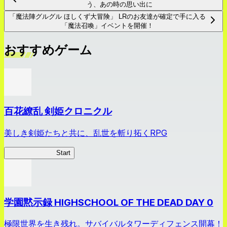
う、あの時の思い出に
「魔法陣グルグル ほしくず大冒険」 LRのお友達が確定で手に入る
「魔法召喚」イベントを開催！
おすすめゲーム
百花繚乱 剣姫クロニクル
美しき剣姫たちと共に、乱世を斬り拓くRPG
剣姫クロニクル
Start
学園黙示録 HIGHSCHOOL OF THE DEAD DAY 0
極限世界を生き残れ。サバイバルタワーディフェンス開幕！