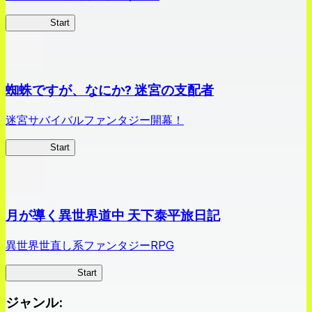
クイブレ
Start
蜘蛛ですが、なにか? 迷宮の支配者
迷宮サバイバルファンタジー開幕！
蜘蛛ラビ
Start
月が導く異世界道中 天下泰平旅日記
異世界世直し系ファンタジーRPG
ツキミチ旅日記
Start
ジャンル
: