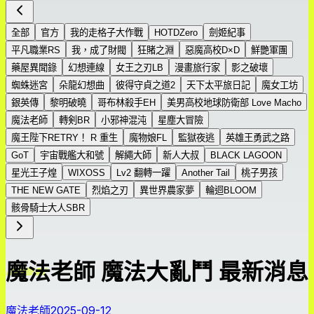
全部
官方
我的走格子大作戰
HOTDZero
劍姬紀事
平凡職業RS
我，成了財閥
狂賭之淵
惡魔高校D×D
鮮艷軍團
藥屋異聞錄
幻想連線
女王之刃LB
漫畫旅行家
影之破壞
蜘蛛迷宮
朵龍幻想曲
彼得守貞之道2
天下太平旅日記
魔女工坊
銀英傳
黎明破曉
哥布林殺手EH
美男高校地球防衛部 Love Macho
魔法老師
轉剣BR
小邪神混沌
星塵大冒險
魔王陛下RETRY！ R 重生
魔物娘FL
監獄夜逃
英雄王勇武之路
GoT
宇宙戰艦大和號
解繩大師
新人大叔
BLACK LAGOON
星光王子煌
WIXOSS
Lv2 翻轉一躍
Another Tail
桃子男孩
THE NEW GATE
烈焰之刃
異世界農家夢
輪迴BLOOM
骸骨騎士大人SBR
魔法老師 魔法大亂鬥 最新消息
魔法老師
2025-09-12