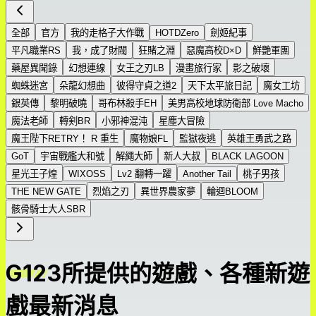
全部
官方
我的走格子大作戰
HOTDZero
劍姬紀事
平凡職業RS
我，成了財閥
狂賭之淵
惡魔高校D×D
鮮艷軍團
藥屋異聞錄
幻想連線
女王之刃LB
漫畫旅行家
影之破壞
蜘蛛迷宮
朵龍幻想曲
彼得守貞之道2
天下太平旅日記
魔女工坊
銀英傳
黎明破曉
哥布林殺手EH
美男高校地球防衛部 Love Macho
魔法老師
轉剣BR
小邪神混沌
星塵大冒險
魔王陛下RETRY！ R 重生
魔物娘FL
監獄夜逃
英雄王勇武之路
GoT
宇宙戰艦大和號
解繩大師
新人大叔
BLACK LAGOON
星光王子煌
WIXOSS
Lv2 翻轉一躍
Another Tail
桃子男孩
THE NEW GATE
烈焰之刃
異世界農家夢
輪迴BLOOM
骸骨騎士大人SBR
G123所提供的遊戲、各種新遊
戲最新消息